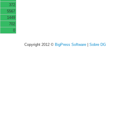
372
5567
1449
702
0
Copyright 2012 ©
BigPress Software
|
Sobre DG