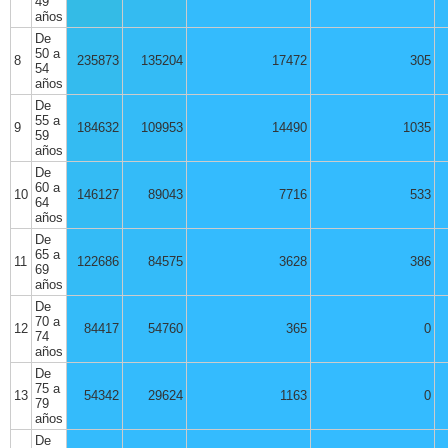
49
años
De
50 a
8
235873
135204
17472
305
54
años
De
55 a
9
184632
109953
14490
1035
59
años
De
60 a
10
146127
89043
7716
533
64
años
De
65 a
11
122686
84575
3628
386
69
años
De
70 a
12
84417
54760
365
0
74
años
De
75 a
13
54342
29624
1163
0
79
años
De