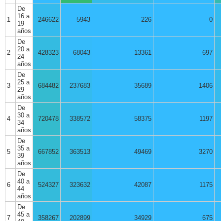
De
16 a
1
246622
5943
226
0
19
años
De
20 a
2
428323
68043
13361
697
24
años
De
25 a
3
684482
237683
35689
1406
29
años
De
30 a
4
720478
338572
58375
1197
34
años
De
35 a
5
667852
363513
49469
3270
39
años
De
40 a
6
524327
323632
42087
1175
44
años
De
45 a
7
358267
202899
34929
675