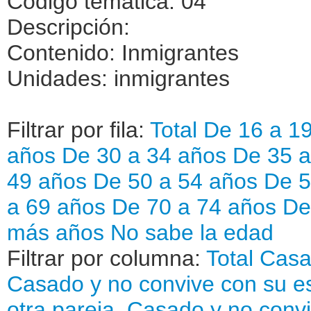
Código temática: 04
Descripción:
Contenido: Inmigrantes
Unidades: inmigrantes
Filtrar por fila:
Total
De 16 a 1
años
De 30 a 34 años
De 35 
49 años
De 50 a 54 años
De 5
a 69 años
De 70 a 74 años
De
más años
No sabe la edad
Filtrar por columna:
Total
Casa
Casado y no convive con su es
otra pareja.
Casado y no convi