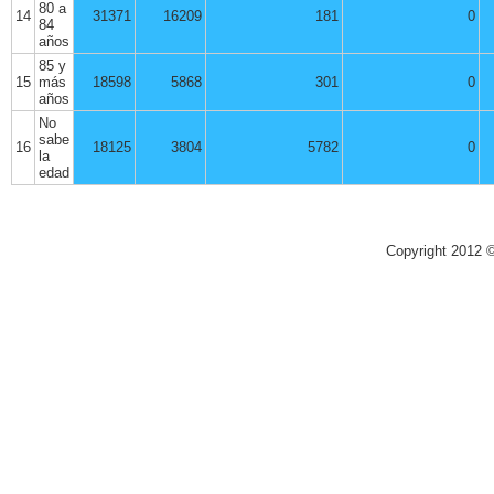
80 a
14
31371
16209
181
0
84
años
85 y
15
más
18598
5868
301
0
años
No
sabe
16
18125
3804
5782
0
la
edad
Copyright 2012 