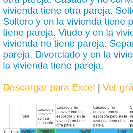
vivienda tiene otra pareja.
Solt
Soltero y en la vivienda tiene p
tiene pareja.
Viudo y en la vivi
vivienda no tiene pareja.
Separ
pareja.
Divorciado y en la vivi
la vivienda tiene pareja.
Descargar para Excel
|
Ver grá
Casado y no
Casado y no
S
Casado y
convive con su
convive con su
e
convive
Total
esposo/a y en la
esposo/a pero en la
v
con su
vivienda no tiene
vivienda tiene otra
n
esposo/a.
otra pareja.
pareja.
p
0
Total
4526522
2069324
285232
10681