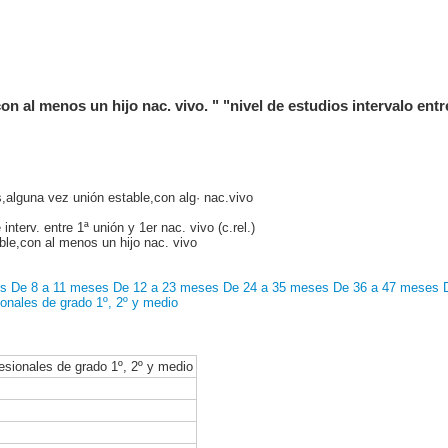
con al menos un hijo nac. vivo. " "nivel de estudios intervalo entr
,alguna vez unión estable,con alg· nac.vivo
nterv. entre 1ª unión y 1er nac. vivo (c.rel.)
ble,con al menos un hijo nac. vivo
es
De 8 a 11 meses
De 12 a 23 meses
De 24 a 35 meses
De 36 a 47 meses
ionales de grado 1º, 2º y medio
esionales de grado 1º, 2º y medio