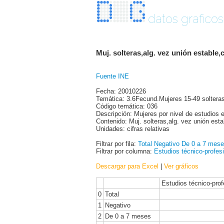
datos graficos
Muj. solteras,alg. vez unión estable,
Fuente INE
Fecha: 20010226
Temática: 3.6Fecund.Mujeres 15-49 solteras
Código temática: 036
Descripción: Mujeres por nivel de estudios e i
Contenido: Muj. solteras,alg. vez unión esta
Unidades: cifras relativas
Filtrar por fila:
Total
Negativo
De 0 a 7 mes
Filtrar por columna:
Estudios técnico-profes
Descargar para Excel
|
Ver gráficos
Estudios técnico-prof
0
Total
1
Negativo
2
De 0 a 7 meses