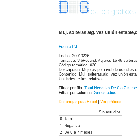
datos graficos
Muj. solteras,alg. vez unión estable,
Fuente INE
Fecha: 20010226
Temática: 3.6Fecund.Mujeres 15-49 solteras
Código temática: 036
Descripción: Mujeres por nivel de estudios e i
Contenido: Muj. solteras,alg. vez unión esta
Unidades: cifras relativas
Filtrar por fila:
Total
Negativo
De 0 a 7 mes
Filtrar por columna:
Sin estudios
Descargar para Excel
|
Ver gráficos
Sin estudios
0
Total
1
Negativo
2
De 0 a 7 meses