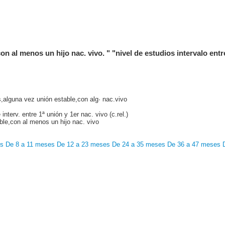
con al menos un hijo nac. vivo. " "nivel de estudios intervalo entr
,alguna vez unión estable,con alg· nac.vivo
nterv. entre 1ª unión y 1er nac. vivo (c.rel.)
ble,con al menos un hijo nac. vivo
es
De 8 a 11 meses
De 12 a 23 meses
De 24 a 35 meses
De 36 a 47 meses