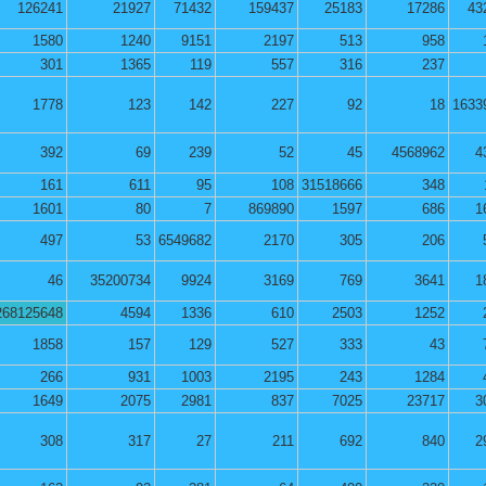
126241
21927
71432
159437
25183
17286
43
1580
1240
9151
2197
513
958
301
1365
119
557
316
237
1778
123
142
227
92
18
1633
392
69
239
52
45
4568962
4
161
611
95
108
31518666
348
1601
80
7
869890
1597
686
1
497
53
6549682
2170
305
206
46
35200734
9924
3169
769
3641
1
268125648
4594
1336
610
2503
1252
1858
157
129
527
333
43
266
931
1003
2195
243
1284
1649
2075
2981
837
7025
23717
3
308
317
27
211
692
840
2