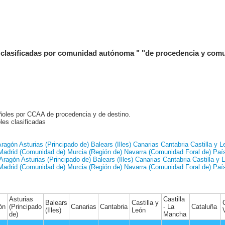
s clasificadas por comunidad autónoma " "de procedencia y com
añoles por CCAA de procedencia y de destino.
les clasificadas
Aragón
Asturias (Principado de)
Balears (Illes)
Canarias
Cantabria
Castilla y L
Madrid (Comunidad de)
Murcia (Región de)
Navarra (Comunidad Foral de)
Paí
Aragón
Asturias (Principado de)
Balears (Illes)
Canarias
Cantabria
Castilla y 
Madrid (Comunidad de)
Murcia (Región de)
Navarra (Comunidad Foral de)
Paí
Asturias
Castilla
Balears
Castilla y
ón
(Principado
Canarias
Cantabria
- La
Cataluña
(Illes)
León
de)
Mancha