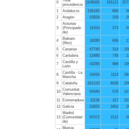
Total
0
1149426
181121
257
procedencia
1
Andalucía
136182
806
5
2
Aragón
15824
159
2
Asturias
3
(Principado
16324
373
5
de)
Balears
4
18280
606
1
(Illes)
5
Canarias
47745
314
10
6
Cantabria
12680
736
1
Castilla y
7
43285
988
19
León
Castilla - La
8
24426
1114
39
Mancha
9
Cataluña
161210
4636
20
Comunitat
10
93446
578
10
Valenciana
11
Extremadura
11136
167
32
12
Galicia
53825
3452
2
Madrid
13
(Comunidad
97472
1512
5
de)
Murcia