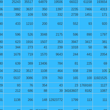
39
25243
35517
64879
19506
66022
61158
193654
06
3882
3637
350
1397
2235
7466
4313
85
390
109
530
332
2739
1451
171
90
433
1210
200
602
552
93
920
34
596
526
3048
2175
596
890
1797
80
623
1916
1507
353
3947
3417
381
24
344
273
41
239
1018
50
96
98
1678
719
1570
9643
244
441
2054
40
639
389
13406
784
81
225
69
04
2612
3517
1108
464
938
239
105
73
5537
3086
378
760
165
100
11921525
29
93
76
354
43
23
1769160
1127
61
212
686
88
39
34163607
8182
1087
01
1138
266
148
12923772
1799
113
111