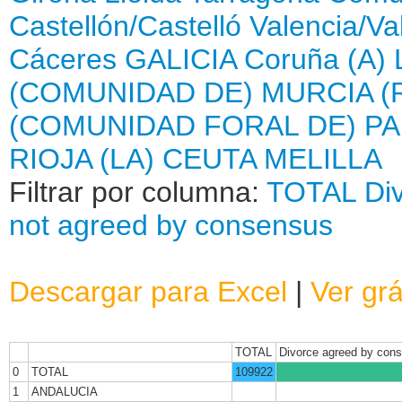
Castellón/Castelló
Valencia/Va
Cáceres
GALICIA
Coruña (A)
(COMUNIDAD DE)
MURCIA (
(COMUNIDAD FORAL DE)
PA
RIOJA (LA)
CEUTA
MELILLA
Filtrar por columna:
TOTAL
Di
not agreed by consensus
Descargar para Excel
|
Ver grá
TOTAL
Divorce agreed by con
0
TOTAL
109922
1
ANDALUCIA