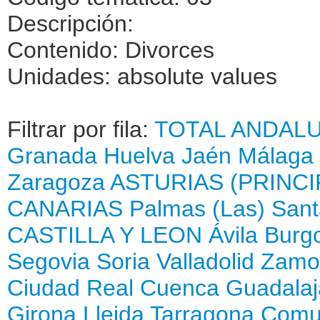
Descripción:
Contenido: Divorces
Unidades: absolute values
Filtrar por fila:
TOTAL
ANDALU
Granada
Huelva
Jaén
Málaga
Zaragoza
ASTURIAS (PRINCI
CANARIAS
Palmas (Las)
Sant
CASTILLA Y LEON
Ávila
Burg
Segovia
Soria
Valladolid
Zamo
Ciudad Real
Cuenca
Guadalaj
Girona
Lleida
Tarragona
Comun