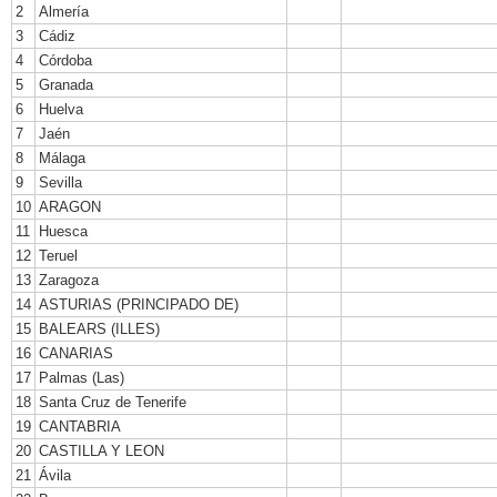
2
Almería
3
Cádiz
4
Córdoba
5
Granada
6
Huelva
7
Jaén
8
Málaga
9
Sevilla
10
ARAGON
11
Huesca
12
Teruel
13
Zaragoza
14
ASTURIAS (PRINCIPADO DE)
15
BALEARS (ILLES)
16
CANARIAS
17
Palmas (Las)
18
Santa Cruz de Tenerife
19
CANTABRIA
20
CASTILLA Y LEON
21
Ávila