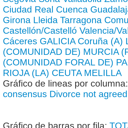
Ciudad Real
Cuenca
Guadalaj
Girona
Lleida
Tarragona
Comun
Castellón/Castelló
Valencia/Va
Cáceres
GALICIA
Coruña (A)
(COMUNIDAD DE)
MURCIA (
(COMUNIDAD FORAL DE)
PA
RIOJA (LA)
CEUTA
MELILLA
Gráfico de lineas por columna
consensus
Divorce not agree
Gráfico de barras por fila:
TOT