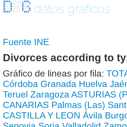
datos graficos
Fuente INE
Divorces according to t
Gráfico de lineas por fila:
TOT
Córdoba
Granada
Huelva
Jaé
Teruel
Zaragoza
ASTURIAS (
CANARIAS
Palmas (Las)
Sant
CASTILLA Y LEON
Ávila
Burg
Segovia
Soria
Valladolid
Zamo