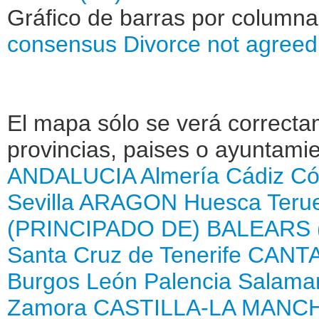
Gráfico de barras por column
consensus
Divorce not agree
El mapa sólo se verá correctam
provincias, paises o ayuntamie
ANDALUCIA
Almería
Cádiz
Có
Sevilla
ARAGON
Huesca
Teru
(PRINCIPADO DE)
BALEARS 
Santa Cruz de Tenerife
CANTA
Burgos
León
Palencia
Salama
Zamora
CASTILLA-LA MANC