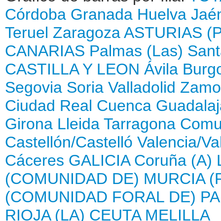
Córdoba
Granada
Huelva
Jaé
Teruel
Zaragoza
ASTURIAS (
CANARIAS
Palmas (Las)
Sant
CASTILLA Y LEON
Ávila
Burg
Segovia
Soria
Valladolid
Zamo
Ciudad Real
Cuenca
Guadalaj
Girona
Lleida
Tarragona
Comun
Castellón/Castelló
Valencia/Va
Cáceres
GALICIA
Coruña (A)
(COMUNIDAD DE)
MURCIA (
(COMUNIDAD FORAL DE)
PA
RIOJA (LA)
CEUTA
MELILLA