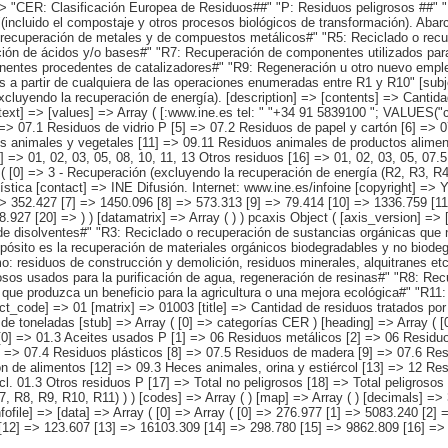
 => "CER: Clasificación Europea de Residuos##" "P: Residuos peligrosos ##" 
(incluido el compostaje y otros procesos biológicos de transformación). Abar
 recuperación de metales y de compuestos metálicos#" "R5: Reciclado o recu
ación de ácidos y/o bases#" "R7: Recuperación de componentes utilizados par
nentes procedentes de catalizadores#" "R9: Regeneración u otro nuevo emple
dos a partir de cualquiera de las operaciones enumeradas entre R1 y R10" [su
cluyendo la recuperación de energía). [description] => [contents] => Cantidad
stext] => [values] => Array ( [:www.ine.es tel: " "+34 91 5839100 "; VALUES(
 => 07.1 Residuos de vidrio P [5] => 07.2 Residuos de papel y cartón [6] =>
os animales y vegetales [11] => 09.11 Residuos animales de productos aliment
=> 01, 02, 03, 05, 08, 10, 11, 13 Otros residuos [16] => 01, 02, 03, 05, 07.5,
y ( [0] => 3 - Recuperación (excluyendo la recuperación de energía (R2, R3, R4
tica [contact] => INE Difusión. Internet: www.ine.es/infoine [copyright] => YE
=> 352.427 [7] => 1450.096 [8] => 573.313 [9] => 79.414 [10] => 1336.759 [1
927 [20] => ) ) [datamatrix] => Array ( ) ) pcaxis Object ( [axis_version] =
 disolventes#" "R3: Reciclado o recuperación de sustancias orgánicas que no
ropósito es la recuperación de materiales orgánicos biodegradables y no bio
o: residuos de construcción y demolición, residuos minerales, alquitranes e
nosos usados para la purificación de agua, regeneración de resinas#" "R8: R
e produzca un beneficio para la agricultura o una mejora ecológica#" "R11: U
t_code] => 01 [matrix] => 01003 [title] => Cantidad de residuos tratados po
de toneladas [stub] => Array ( [0] => categorías CER ) [heading] => Array ( [0
0] => 01.3 Aceites usados P [1] => 06 Residuos metálicos [2] => 06 Residuos
 => 07.4 Residuos plásticos [8] => 07.5 Residuos de madera [9] => 07.6 Resi
ón de alimentos [12] => 09.3 Heces animales, orina y estiércol [13] => 12 Re
cl. 01.3 Otros residuos P [17] => Total no peligrosos [18] => Total peligrosos 
 R8, R9, R10, R11) ) ) [codes] => Array ( ) [map] => Array ( ) [decimals] =>
nfofile] => [data] => Array ( [0] => Array ( [0] => 276.977 [1] => 5083.240 [2
[12] => 123.607 [13] => 16103.309 [14] => 298.780 [15] => 9862.809 [16] => 