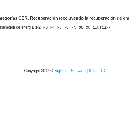
ategorías CER. Recuperación (excluyendo la recuperación de ene
uperación de energía (R2, R3, R4, R5, R6, R7, R8, R9, R10, R11) -
Copyright 2012 ©
BigPress Software
|
Sobre DG