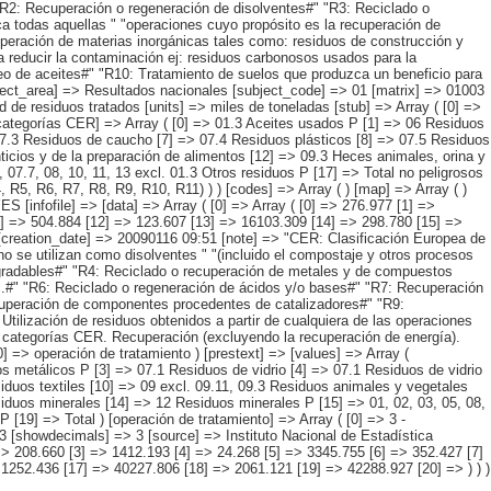
"R2: Recuperación o regeneración de disolventes#" "R3: Reciclado o
ca todas aquellas " "operaciones cuyo propósito es la recuperación de
peración de materias inorgánicas tales como: residuos de construcción y
a reducir la contaminación ej: residuos carbonosos usados para la
o de aceites#" "R10: Tratamiento de suelos que produzca un beneficio para
bject_area] => Resultados nacionales [subject_code] => 01 [matrix] => 01003
 de residuos tratados [units] => miles de toneladas [stub] => Array ( [0] =>
"categorías CER] => Array ( [0] => 01.3 Aceites usados P [1] => 06 Residuos
 07.3 Residuos de caucho [7] => 07.4 Residuos plásticos [8] => 07.5 Residuos
icios y de la preparación de alimentos [12] => 09.3 Heces animales, orina y
 07.7, 08, 10, 11, 13 excl. 01.3 Otros residuos P [17] => Total no peligrosos
, R5, R6, R7, R8, R9, R10, R11) ) ) [codes] => Array ( ) [map] => Array ( )
S [infofile] => [data] => Array ( [0] => Array ( [0] => 276.977 [1] =>
1] => 504.884 [12] => 123.607 [13] => 16103.309 [14] => 298.780 [15] =>
> [creation_date] => 20090116 09:51 [note] => "CER: Clasificación Europea de
 se utilizan como disolventes " "(incluido el compostaje y otros procesos
degradables#" "R4: Reciclado o recuperación de metales y de compuestos
tc.#" "R6: Reciclado o regeneración de ácidos y/o bases#" "R7: Recuperación
ecuperación de componentes procedentes de catalizadores#" "R9:
tilización de residuos obtenidos a partir de cualquiera de las operaciones
r categorías CER. Recuperación (excluyendo la recuperación de energía).
] => operación de tratamiento ) [prestext] => [values] => Array (
 metálicos P [3] => 07.1 Residuos de vidrio [4] => 07.1 Residuos de vidrio
duos textiles [10] => 09 excl. 09.11, 09.3 Residuos animales y vegetales
siduos minerales [14] => 12 Residuos minerales P [15] => 01, 02, 03, 05, 08,
P [19] => Total ) [operación de tratamiento] => Array ( [0] => 3 -
 3 [showdecimals] => 3 [source] => Instituto Nacional de Estadística
] => 208.660 [3] => 1412.193 [4] => 24.268 [5] => 3345.755 [6] => 352.427 [7]
1252.436 [17] => 40227.806 [18] => 2061.121 [19] => 42288.927 [20] => ) ) )