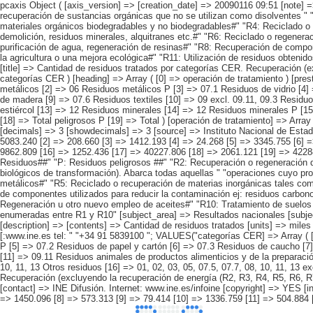
pcaxis Object ( [axis_version] => [creation_date] => 20090116 09:51 [note]
recuperación de sustancias orgánicas que no se utilizan como disolventes " "
materiales orgánicos biodegradables y no biodegradables#" "R4: Reciclado o
demolición, residuos minerales, alquitranes etc.#" "R6: Reciclado o regener
purificación de agua, regeneración de resinas#" "R8: Recuperación de compo
la agricultura o una mejora ecológica#" "R11: Utilización de residuos obteni
[title] => Cantidad de residuos tratados por categorías CER. Recuperación (ex
categorías CER ) [heading] => Array ( [0] => operación de tratamiento ) [pre
metálicos [2] => 06 Residuos metálicos P [3] => 07.1 Residuos de vidrio [4]
de madera [9] => 07.6 Residuos textiles [10] => 09 excl. 09.11, 09.3 Residu
estiércol [13] => 12 Residuos minerales [14] => 12 Residuos minerales P [15] 
[18] => Total peligrosos P [19] => Total ) [operación de tratamiento] => Arra
[decimals] => 3 [showdecimals] => 3 [source] => Instituto Nacional de Estadís
5083.240 [2] => 208.660 [3] => 1412.193 [4] => 24.268 [5] => 3345.755 [6] 
9862.809 [16] => 1252.436 [17] => 40227.806 [18] => 2061.121 [19] => 42288.
Residuos##" "P: Residuos peligrosos ##" "R2: Recuperación o regeneración de
biológicos de transformación). Abarca todas aquellas " "operaciones cuyo p
metálicos#" "R5: Reciclado o recuperación de materias inorgánicas tales com
de componentes utilizados para reducir la contaminación ej: residuos carbo
Regeneración u otro nuevo empleo de aceites#" "R10: Tratamiento de suelos qu
enumeradas entre R1 y R10" [subject_area] => Resultados nacionales [subjec
[description] => [contents] => Cantidad de residuos tratados [units] => miles 
[:www.ine.es tel: " "+34 91 5839100 "; VALUES("categorías CER] => Array ( [
P [5] => 07.2 Residuos de papel y cartón [6] => 07.3 Residuos de caucho [7]
[11] => 09.11 Residuos animales de productos alimenticios y de la preparaci
10, 11, 13 Otros residuos [16] => 01, 02, 03, 05, 07.5, 07.7, 08, 10, 11, 13 ex
Recuperación (excluyendo la recuperación de energía (R2, R3, R4, R5, R6, R7,
[contact] => INE Difusión. Internet: www.ine.es/infoine [copyright] => YES [i
=> 1450.096 [8] => 573.313 [9] => 79.414 [10] => 1336.759 [11] => 504.884 