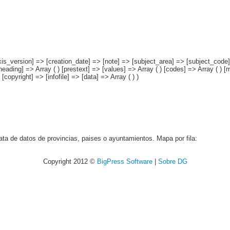
axis_version] => [creation_date] => [note] => [subject_area] => [subject_code] 
[heading] => Array ( ) [prestext] => [values] => Array ( ) [codes] => Array ( ) 
opyright] => [infofile] => [data] => Array ( ) )
ata de datos de provincias, paises o ayuntamientos. Mapa por fila:
Copyright 2012 ©
BigPress Software
|
Sobre DG