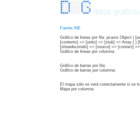
datos graficos
Fuente INE
Gráfico de lineas por fila: pcaxis Object ( [
[contents] => [units] => [stub] => Array ( ) 
[showdecimals] => [source] => [contact] => [c
Gráfico de lineas por columna:
Gráfico de barras por fila:
Gráfico de barras por columna:
El mapa sólo se verá correctamente si se tr
Mapa por columna: