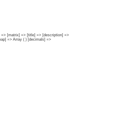
=> [matrix] => [title] => [description] =>
[map] => Array ( ) [decimals] =>