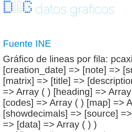
datos graficos
Fuente INE
Gráfico de lineas por fila: pcax
[creation_date] => [note] => [
[matrix] => [title] => [descripti
=> Array ( ) [heading] => Array 
[codes] => Array ( ) [map] => A
[showdecimals] => [source] => [
=> [data] => Array ( ) )