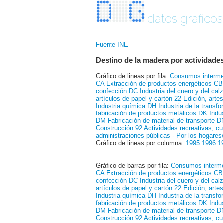
datos graficos
Fuente INE
Destino de la madera por actividad
Gráfico de lineas por fila:
Consumos interm
CA Extracción de productos energéticos
CB 
confección
DC Industria del cuero y del ca
artículos de papel y cartón
22 Edición, arte
Industria química
DH Industria de la transf
fabricación de productos metálicos
DK Indus
DM Fabricación de material de transporte
DN
Construcción
92 Actividades recreativas, cu
administraciones públicas
- Por los hogare
Gráfico de lineas por columna:
1995
1996
1
Gráfico de barras por fila:
Consumos interm
CA Extracción de productos energéticos
CB 
confección
DC Industria del cuero y del ca
artículos de papel y cartón
22 Edición, arte
Industria química
DH Industria de la transf
fabricación de productos metálicos
DK Indus
DM Fabricación de material de transporte
DN
Construcción
92 Actividades recreativas, cu