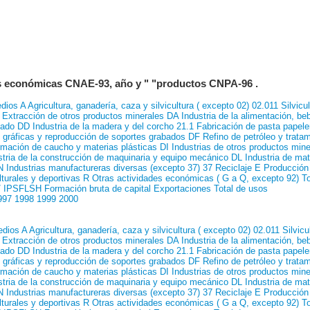
es económicas CNAE-93, año y " "productos CNPA-96 .
edios
A Agricultura, ganadería, caza y silvicultura ( excepto 02)
02.011 Silvicu
Extracción de otros productos minerales
DA Industria de la alimentación, be
lzado
DD Industria de la madera y del corcho
21.1 Fabricación de pasta papele
s gráficas y reproducción de soportes grabados
DF Refino de petróleo y trata
ormación de caucho y materias plásticas
DI Industrias de otros productos min
tria de la construcción de maquinaria y equipo mecánico
DL Industria de mate
 Industrias manufactureras diversas (excepto 37)
37 Reciclaje
E Producción 
lturales y deportivas
R Otras actividades económicas ( G a Q, excepto 92)
To
s/ IPSFLSH
Formación bruta de capital
Exportaciones
Total de usos
997
1998
1999
2000
edios
A Agricultura, ganadería, caza y silvicultura ( excepto 02)
02.011 Silvicu
Extracción de otros productos minerales
DA Industria de la alimentación, be
lzado
DD Industria de la madera y del corcho
21.1 Fabricación de pasta papele
s gráficas y reproducción de soportes grabados
DF Refino de petróleo y trata
ormación de caucho y materias plásticas
DI Industrias de otros productos min
tria de la construcción de maquinaria y equipo mecánico
DL Industria de mate
 Industrias manufactureras diversas (excepto 37)
37 Reciclaje
E Producción 
lturales y deportivas
R Otras actividades económicas ( G a Q, excepto 92)
To