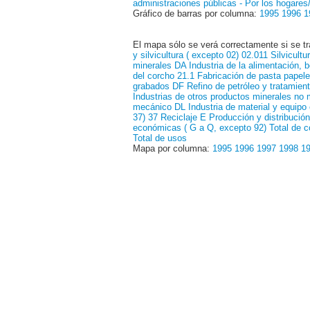
administraciones públicas
- Por los hogare
Gráfico de barras por columna:
1995
1996
1
El mapa sólo se verá correctamente si se tr
y silvicultura ( excepto 02)
02.011 Silvicultu
minerales
DA Industria de la alimentación, 
del corcho
21.1 Fabricación de pasta papele
grabados
DF Refino de petróleo y tratamien
Industrias de otros productos minerales no 
mecánico
DL Industria de material y equipo 
37)
37 Reciclaje
E Producción y distribució
económicas ( G a Q, excepto 92)
Total de 
Total de usos
Mapa por columna:
1995
1996
1997
1998
1