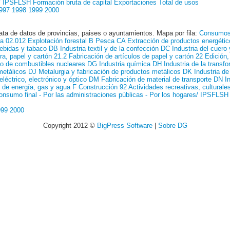
s/ IPSFLSH
Formación bruta de capital
Exportaciones
Total de usos
997
1998
1999
2000
ata de datos de provincias, paises o ayuntamientos. Mapa por fila:
Consumos
ra
02.012 Explotación forestal
B Pesca
CA Extracción de productos energétic
bebidas y tabaco
DB Industria textil y de la confección
DC Industria del cuero
ra, papel y cartón
21.2 Fabricación de artículos de papel y cartón
22 Edición,
to de combustibles nucleares
DG Industria química
DH Industria de la transf
metálicos
DJ Metalurgia y fabricación de productos metálicos
DK Industria de
eléctrico, electrónico y óptico
DM Fabricación de material de transporte
DN In
n de energía, gas y agua
F Construcción
92 Actividades recreativas, culturale
consumo final
- Por las administraciones públicas
- Por los hogares/ IPSFLSH
999
2000
Copyright 2012 ©
BigPress Software
|
Sobre DG