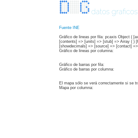
datos graficos
Fuente INE
Gráfico de lineas por fila: pcaxis Object ( [
[contents] => [units] => [stub] => Array ( ) 
[showdecimals] => [source] => [contact] => [c
Gráfico de lineas por columna:
Gráfico de barras por fila:
Gráfico de barras por columna:
El mapa sólo se verá correctamente si se tr
Mapa por columna: