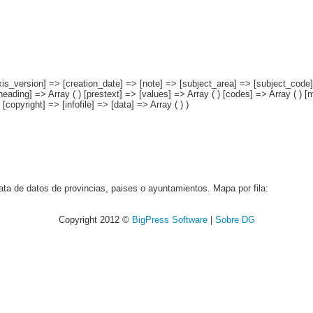
axis_version] => [creation_date] => [note] => [subject_area] => [subject_code] 
[heading] => Array ( ) [prestext] => [values] => Array ( ) [codes] => Array ( ) 
opyright] => [infofile] => [data] => Array ( ) )
ata de datos de provincias, paises o ayuntamientos. Mapa por fila:
Copyright 2012 ©
BigPress Software
|
Sobre DG