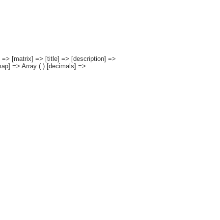
=> [matrix] => [title] => [description] =>
[map] => Array ( ) [decimals] =>