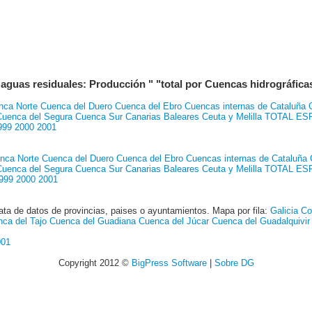
 aguas residuales: Producción " "total por Cuencas hidrográfic
nca Norte
Cuenca del Duero
Cuenca del Ebro
Cuencas internas de Cataluña
Cuenca del Segura
Cuenca Sur
Canarias
Baleares
Ceuta y Melilla
TOTAL ES
999
2000
2001
nca Norte
Cuenca del Duero
Cuenca del Ebro
Cuencas internas de Cataluña
Cuenca del Segura
Cuenca Sur
Canarias
Baleares
Ceuta y Melilla
TOTAL ES
999
2000
2001
ata de datos de provincias, paises o ayuntamientos. Mapa por fila:
Galicia Co
ca del Tajo
Cuenca del Guadiana
Cuenca del Júcar
Cuenca del Guadalquivir
001
Copyright 2012 ©
BigPress Software
|
Sobre DG