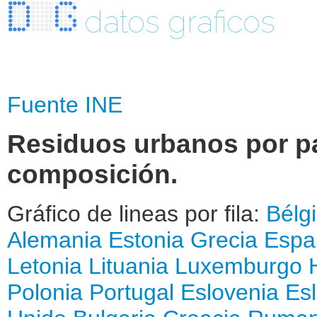
datos graficos
Fuente INE
Residuos urbanos por pa
composición.
Gráfico de lineas por fila:
Bélg
Alemania
Estonia
Grecia
Espa
Letonia
Lituania
Luxemburgo
Polonia
Portugal
Eslovenia
Es