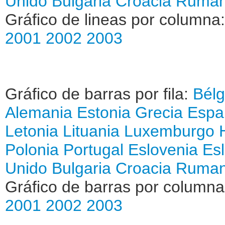
Unido
Bulgaria
Croacia
Ruman
Gráfico de lineas por columna
2001
2002
2003
Gráfico de barras por fila:
Bélg
Alemania
Estonia
Grecia
Espa
Letonia
Lituania
Luxemburgo
Polonia
Portugal
Eslovenia
Es
Unido
Bulgaria
Croacia
Ruman
Gráfico de barras por column
2001
2002
2003