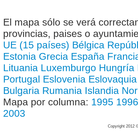
El mapa sólo se verá correctam
provincias, paises o ayuntamie
UE (15 países)
Bélgica
Repúbl
Estonia
Grecia
España
Franci
Lituania
Luxemburgo
Hungría
Portugal
Eslovenia
Eslovaquia
Bulgaria
Rumania
Islandia
No
Mapa por columna:
1995
199
2003
Copyright 2012 