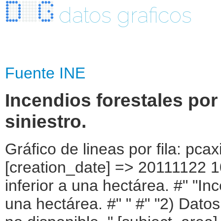
datos graficos
Fuente INE
Incendios forestales por
siniestro.
Gráfico de lineas por fila: pcaxis Object ( [axis_version] => [creation_date] => 20111122 10:41 [note] => " Conatos: superficie inferior a una hectárea. #" "Incendios: superficie igual o superior a una hectárea. #" " #" "2) Datos provisionales. #" " #" "3) '..' : dato no disponible. " [subject_area] => Incendios forestales [subject_code] => 01 [matrix] => if01003 [title] => Incendios forestales por CCAA, periodo y tipo de siniestro. [description] => [contents] => Incendios forestales [units] => número [stub] => Array ( [0] => CCAA ) [heading] => Array ( [0] => periodo [1] => tipo de siniestro ) [prestext] => [values] => Array ( [: www.ine.es; tel +34 91 " "5839100; fax +34 91 5839158 "; VALUES("CCAA] => Array ( [0] => TOTAL [1] => Andalucía [2] => Aragón [3] => Asturias (Principado de) [4] => Balears (Illes) [5] => Canarias [6] => Cantabria [7] => Castilla y León [8] => Castilla-La Mancha [9] => Cataluña [10] => Comunitat Valenciana [11] => Extremadura [12] => Galicia [13] => Madrid (Comunidad de) [14] => Murcia (Región de) [15] => Navarra (Comunidad Foral de) [16] => País Vasco [17] => Rioja (La) [18] => Ceuta [19] => Melilla ) [periodo] => Array ( [0] => 2003 [1] => 2004 [2] => 2005 [3] => 2006 [4] => 2007 [5] => 2008 [6] => 2009 [7] => 2010(2) ) [tipo de siniestro] => Array ( [0] => Total Siniestros [1] => Conatos(1) [2] => Incendios(1) [3] => Reproducciones ) ) [codes] => Array ( [CCAA] => "CA00","CA01","CA02","CA03","CA04","CA05","CA06","CA07", "CA08","CA09","CA10","CA11","CA12","CA13","CA14","CA15","CA16","CA17", "CA18","CA19" ) [map] => Array ( [CCAA] => "spain_regions_img_ind" ) [decimals] => 0 [showdecimals] => [source] => Ministerio de Agricultura, Alimentación y Medio Ambiente. Área de Defensa " "Contra Incendios Forestales. [contact] => INE Email : www.ine.es/infoine [copyright] => YES [infofile] => [data] => Array ( [0] => Array ( [0] => 18617 [1] => 11601 [2] => 6489 [3] => 527 [4] => 21394 [5] => 13424 [6] => 7565 [7] => 405 [8] => 25492 [9] => 15876 [10] => 8831 [11] => 785 [12] => 16334 [13] => 10276 [14] => 5482 [15] => 576 [16] => 10932 [17] => 7397 [18] => 3378 [19] => 157 [20] => 11656 [21] => 7301 [22] => 4355 [23] => .. [24] => 15642 [25] => 9866 [26] => 5776 [27] => .. [28] => 11722 [29] => 7812 [30] => 3910 [31] => .. [32] => 1076 [33] => 640 [34] => 431 [35] => 5 [36] => 1055 [37] => 574 [38] => 478 [39] => 3 [40] => 1397 [4