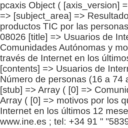
pcaxis Object ( [axis_version] => [creation_date] => 20090915 [note] => [subject_area] => Resultados por CC.AA. Utilización de productos TIC por las personas [subject_code] => 08 [matrix] => 08026 [title] => Usuarios de Internet en alguna ocasión por Comunidades Autónomas y motivos por los que no han comprado a través de Internet en los últimos 12 meses [description] => [contents] => Usuarios de Internet en alguna ocasión [units] => Número de personas (16 a 74 años) y porcentajes horizontales [stub] => Array ( [0] => Comunidades Autónomas ) [heading] => Array ( [0] => motivos por los que no han comprado a través de Internet en los últimos 12 meses ) [prestext] => [values] => Array ( [: www.ine.es ; tel: +34 91 " "5839100 fax +34 91 5839158 "; VALUES("Comunidades Autónomas] => Array ( [0] => Total nacional [1] => Andalucía [2] => Aragón [3] => Asturias (Principado de) [4] => Balears (Illes) [5] => Canarias [6] => Cantabria [7] => Castilla y León [8] => Castilla-La Mancha [9] => Cataluña [10] => Comunitat Valenciana [11] => Extremadura [12] => Galicia [13] => Madrid (Comunidad de) [14] => Murcia (Región de) [15] => Navarra (Comunidad Foral de) [16] => País Vasco [17] => Rioja (La) [18] => Ceuta [19] => Melilla ) [motivos por los que no han comprado a través de Internet en los últimos 12 meses] => Array ( [0] => Total de usuarios de Internet en alguna ocasión [1] => Porque no ha tenido necesidad [2] => Porque prefiere comprar personalmente en una tienda (para poder ver los productos, por fidelidad a la tienda, por la fuerza de la costumbre) [3] => Porque es difícil encontrar información importante sobre bienes y servicios en la página web [4] => Por falta de conocimientos [5] => Porque la entrega de productos encargados a través de Internet es problemática (p.ej., tiempo de entrega demasiado largo, distribución omplicada, etc) [6] => Porque le preocupa la seguridad en el pago (p.ej. dar datos de la tarjeta de crédito a través de Internet) [7] => Porque le preocupa la privacidad (p.ej. dar datos personales a través de Internet) [8] => Por falta de confianza respecto a la recepción ó devolución de los productos, reclamaciones e indemnizaciones [9] => Porque no dispone de una tarjeta que le permita pagar a través de Internet [10] => Porque la conexión a Internet de la que