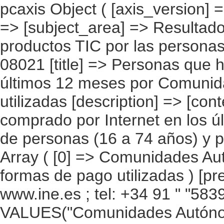
pcaxis Object ( [axis_version] => [creation_date] => 20090915 [note] => [subject_area] => Resultados por CC.AA. Utilización de productos TIC por las personas [subject_code] => 08 [matrix] => 08021 [title] => Personas que han comprado por Internet en los últimos 12 meses por Comunidades Autónomas y formas de pago utilizadas [description] => [contents] => Personas que han comprado por Internet en los últimos 12 meses [units] => Número de personas (16 a 74 años) y porcentajes horizontales [stub] => Array ( [0] => Comunidades Autónomas ) [heading] => Array ( [0] => formas de pago utilizadas ) [prestext] => [values] => Array ( [: www.ine.es ; tel: +34 91 " "5839100 fax +34 91 5839158 "; VALUES("Comunidades Autónomas] => Array ( [0] => Total nacional [1] => Andalucía [2] => Aragón [3] => Asturias (Principado de) [4] => Balears (Illes) [5] => Canarias [6] => Cantabria [7] => Castilla y León [8] => Castilla-La Mancha [9] => Cataluña [10] => Comunitat Valenciana [11] => Extremadura [12] => Galicia [13] => Madrid (Comunidad de) [14] => Murcia (Región de) [15] => Navarra (Comunidad Foral de) [16] => País Vasco [17] => Rioja (La) [18] => Ceuta [19] => Melilla ) [formas de pago utilizadas] => Array ( [0] => Total de personas que han comprado por Internet en los últimos 12 meses [1] => Proporcionando los datos de la tarjeta de crédito ó débito a través de Internet [2] => Proporcionando los datos de una tarjeta prepago ó cuenta prepago (p.ej. PayPal) a través de Internet [3] => Mediante transferencias bancarias a través de Internet [4] => Pagos por medios distintos a Internet (en metálico, a través de transferencias bancarias ordinarias, etc.) ) ) [codes] => Array ( [Comunidades Autónomas] => "CA00","CA01","CA02","CA03","CA04", "CA05","CA06","CA07","CA08","CA09","CA10","CA11","CA12","CA13","CA14", "CA15","CA16","CA17","CA18","CA19" ) [map] => Array ( [Comunidades Autónomas] => "spain_regions_img_ind" ) [decimals] => 0 [showdecimals] => 0 [source] => Instituto Nacional de Estadística [contact] => INE E-mail: www.ine.es/infoine [copyright] => YES [infofile] => [data] => Array ( [0] => Array ( [0] => 7962848 [1] => 73.5 [2] => 14.0 [3] => 16.6 [4] => 24.1 ) [1] => Array ( [0] => 1044634 [1] => 57.7 [2] => 16.0 [3] => 22.2 [4] => 32.2 ) [2] => Array ( [0] => 219446 [1] => 77.0 [2] => 13.4 [3] => 16.6 [4] => 19.8 ) [3] => Array ( [0] => 177004 [1] => 64.8 [2] => 17.9 [3] => 17.0 [4] => 34.2 ) [4] => Array ( [0] => 282639 [1] => 83.2 [2] => 9.6 [3] => 18.6 [4]