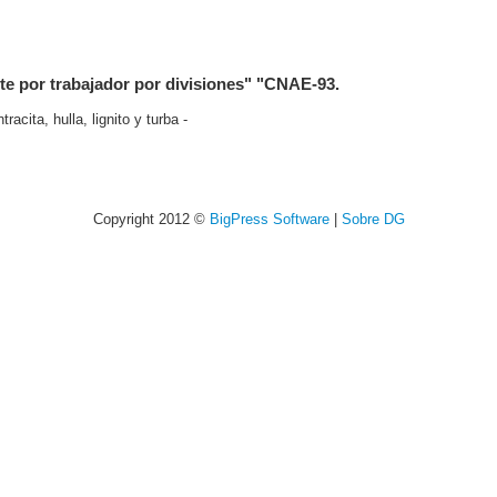
ste por trabajador por divisiones" "CNAE-93.
acita, hulla, lignito y turba -
Copyright 2012 ©
BigPress Software
|
Sobre DG