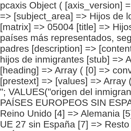
pcaxis Object ( [axis_version] => [creation_date] => 20080709 [note] => [subject_area] => Hijos de los inmigrantes [subject_code] => 05 [matrix] => 05004 [title] => Hijos de inmigrantes, por continentes y países más representados, según convivencia de los hijos con sus padres [description] => [contents] => Hijos de inmigrantes [units] => hijos de inmigrantes [stub] => Array ( [0] => origen del inmigrante ) [heading] => Array ( [0] => convivencia de los hijos con sus padres ) [prestext] => [values] => Array ( [:www.ine.es tel: " "+34 91 5839100 "; VALUES("origen del inmigrante] => Array ( [0] => Total [1] => PAÍSES EUROPEOS SIN ESPAÑA [2] => UE 27 SIN ESPAÑA [3] => Reino Unido [4] => Alemania [5] => Rumanía y Bulgaria [6] => Resto UE 27 sin España [7] => Resto países europeos sin España [8] => PAÍSES AFRICANOS [9] => Marruecos [10] => Resto de países africanos [11] => PAÍSES AMERICANOS [12] => Estados Unidos y Canadá [13] => PAÍSES AMERICANOS SIN ESTADOS UNIDOS NI CANADÁ [14] => Ecuador [15] => Colombia [16] => Bolivia [17] => Argentina [18] => Resto de países americanos sin Estados Unidos ni Canadá [19] => PAÍSES ASIÁTICOS Y DE OCEANÍA [20] => China [21] => Resto de países asiáticos y de Oceanía ) [convivencia de los hijos con sus padres] => Array ( [0] => Total [1] => Sí [2] => No ) ) [codes] => Array ( ) [map] => Array ( ) [decimals] => 0 [showdecimals] => 0 [source] => Instituto Nacional de Estadística [contact] => INE Difusión. Internet: www.ine.es/infoine [copyright] => YES [infofile] => [data] => Array ( [0] => Array ( [0] => [1] => [2] => [3] => [4] => [5] => [6] => [7] => [8] => [9] => [10] => [11] => [12] => [13] => 6069536 [14] => [15] => [16] => [17]