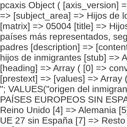
pcaxis Object ( [axis_version] => [creation_date] => 20080709 [note] => [subject_area] => Hijos de los inmigrantes [subject_code] => 05 [matrix] => 05004 [title] => Hijos de inmigrantes, por continentes y países más representados, según convivencia de los hijos con sus padres [description] => [contents] => Hijos de inmigrantes [units] => hijos de inmigrantes [stub] => Array ( [0] => origen del inmigrante ) [heading] => Array ( [0] => convivencia de los hijos con sus padres ) [prestext] => [values] => Array ( [:www.ine.es tel: " "+34 91 5839100 "; VALUES("origen del inmigrante] => Array ( [0] => Total [1] => PAÍSES EUROPEOS SIN ESPAÑA [2] => UE 27 SIN ESPAÑA [3] => Reino Unido [4] => Alemania [5] => Rumanía y Bulgaria [6] => Resto UE 27 sin España [7] => Resto países europeos sin España [8] => PAÍSES AFRICANOS [9] => Marruecos [10] => Resto de países africanos [11] => PAÍSES AMERICANOS [12] => Estados Unidos y Canadá [13] => PAÍSES AMERICANOS SIN ESTADOS UNIDOS NI CANADÁ [14] => Ecuador [15] => Colombia [16] => Bolivia [17] => Argentina [18] => Resto de países americanos sin Estados Unidos ni Canadá [19] => PAÍSES ASIÁTICOS Y DE OCEANÍA [20] => China [21] => Resto de países asiáticos y de Oceanía ) [convivencia de los hijos con sus padres] => Array ( [0] => Total [1] => Sí [2] => No ) ) [codes] => Array ( ) [map] => Array ( ) [decimals] => 0 [showdecimals] => 0 [source] => Instituto Nacional de Estadística [contact] => INE Difusión. Internet: www.ine.es/infoine [copyright] => YES [infofile] => [data] => Array ( [0] => Array ( [0] => [1] => [2] => [3] => [4] => [5] => [6] => [7] => [8] => [9] => [10] => [11] => [12] => [13] => 6069536 [14] => [15] => [16] => [17]