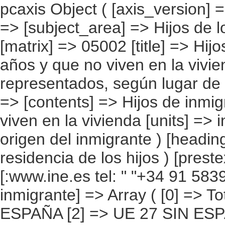
pcaxis Object ( [axis_version] => [creation_date] => 20080709 [note] => [subject_area] => Hijos de los inmigrantes [subject_code] => 05 [matrix] => 05002 [title] => Hijos de inmigrantes menores de 16 años y que no viven en la vivienda, por continentes y países más representados, según lugar de residencia de los hijos [description] => [contents] => Hijos de inmigrantes menores de 16 años y que no viven en la vivienda [units] => inmigrantes [stub] => Array ( [0] => origen del inmigrante ) [heading] => Array ( [0] => lugar de residencia de los hijos ) [prestext] => [values] => Array ( [:www.ine.es tel: " "+34 91 5839100 "; VALUES("origen del inmigrante] => Array ( [0] => Total [1] => PAÍSES EUROPEOS SIN ESPAÑA [2] => UE 27 SIN ESPAÑA [3] => Reino Unido [4] => Alemania [5] => Rumanía y Bulgaria [6] => Resto UE 27 sin España [7] => Resto países europeos sin España [8] => PAÍSES AFRICANOS [9] => Marruecos [10] => Resto de países africanos [11] => PAÍSES AMERICANOS [12] => Estados Unidos y Canadá [13] => PAÍSES AMERICANOS SIN ESTADOS UNIDOS NI CANADÁ [14] => Ecuador [15] => Colombia [16] => Bolivia [17] => Argentina [18] => Resto de países americanos sin Estados Unidos ni Canadá [19] => PAÍSES ASIÁTICOS Y DE OCEANÍA [20] => China [21] => Resto de países asiáticos y de Oceanía ) [lugar de residencia de los hijos] => Array ( [0] => Total [1] => Viven en otra vivienda de este municipio [2] => Viven en España, pero en otro municipio [3] => Viven en su país de nacimiento [4] => Viven en otro país [5] => Desconocido ) ) [codes] => Array ( ) [map] => Array ( ) [decimals] => 0 [showdecimals] => 0 [source] => Instituto Nacional de Estadística [contact] => INE Difusión. Internet: www.ine.es/infoine [copyright] => YES [infofile] => [data] => 