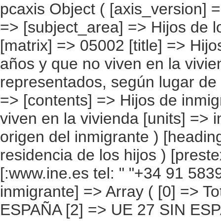
pcaxis Object ( [axis_version] => [creation_date] => 20080709 [note] => [subject_area] => Hijos de los inmigrantes [subject_code] => 05 [matrix] => 05002 [title] => Hijos de inmigrantes menores de 16 años y que no viven en la vivienda, por continentes y países más representados, según lugar de residencia de los hijos [description] => [contents] => Hijos de inmigrantes menores de 16 años y que no viven en la vivienda [units] => inmigrantes [stub] => Array ( [0] => origen del inmigrante ) [heading] => Array ( [0] => lugar de residencia de los hijos ) [prestext] => [values] => Array ( [:www.ine.es tel: " "+34 91 5839100 "; VALUES("origen del inmigrante] => Array ( [0] => Total [1] => PAÍSES EUROPEOS SIN ESPAÑA [2] => UE 27 SIN ESPAÑA [3] => Reino Unido [4] => Alemania [5] => Rumanía y Bulgaria [6] => Resto UE 27 sin España [7] => Resto países europeos sin España [8] => PAÍSES AFRICANOS [9] => Marruecos [10] => Resto de países africanos [11] => PAÍSES AMERICANOS [12] => Estados Unidos y Canadá [13] => PAÍSES AMERICANOS SIN ESTADOS UNIDOS NI CANADÁ [14] => Ecuador [15] => Colombia [16] => Bolivia [17] => Argentina [18] => Resto de países americanos sin Estados Unidos ni Canadá [19] => PAÍSES ASIÁTICOS Y DE OCEANÍA [20] => China [21] => Resto de países asiáticos y de Oceanía ) [lugar de residencia de los hijos] => Array ( [0] => Total [1] => Viven en otra vivienda de este municipio [2] => Viven en España, pero en otro municipio [3] => Viven en su país de nacimiento [4] => Viven en otro país [5] => Desconocido ) ) [codes] => Array ( ) [map] => Array ( ) [decimals] => 0 [showdecimals] => 0 [source] => Instituto Nacional de Estadística [contact] => INE Difusión. Internet: www.ine.es/infoine [copyright] => YES [infofile] => [data] => 