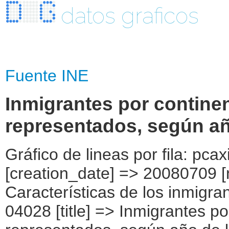
datos graficos
Fuente INE
Inmigrantes por contine
representados, según añ
Gráfico de lineas por fila: pcaxis Object ( [axis_version] => [creation_date] => 20080709 [note] => [subject_area] => Características de los inmigrantes [subject_code] => 04 [matrix] => 04028 [title] => Inmigrantes por continentes y países más representados, según año de llegada a España [description] => [contents] => Inmigrantes [units] => inmigrantes [stub] => Array ( [0] => origen del inmigrante ) [heading] => Array ( [0] => año de llegada a España ) [prestext] => [values] => Array ( [:www.ine.es tel: " "+34 91 5839100 "; VALUES("origen del inmigrante] => Array ( [0] => Total [1] => PAÍSES EUROPEOS SIN ESPAÑA [2] => UE 27 SIN ESPAÑA [3] => Reino Unido [4] => Alemania [5] => Rumanía y Bulgaria [6] => Resto UE 27 sin España [7] => Resto países europeos sin España [8] => PAÍSES AFRICANOS [9] => Marruecos [10] => Resto de países africanos [11] => PAÍSES AMERICANOS [12] => Estados Unidos y Canadá [13] => PAÍSES AMERICANOS SIN ESTADOS UNIDOS NI CANADÁ [14] => Ecuador [15] => Colombia [16] => Bolivia [17] => Argentina [18] => Resto de países americanos sin Estados Unidos ni Canadá [19] => PAÍSES ASIÁTICOS Y DE OCEANÍA [20] => China [21] => Resto de países asiáticos y de Oceanía ) [año de llegada a España] => Array ( [0] => Total [1] => Entre 2.002 y 2.007 [2] => Entre 1.997 y 2.001 [3] => Entre 1.992 y 1.996 [4] => Entre 1.987 y 1.991 [5] => 1.986 y anteriores [6] => No sabe ) ) [codes] => Array ( ) [map] => Array ( ) [decimals] => 0 [showdecimals] => 0 [source] => Instituto Nacional de Estadística [contact] => INE Difusión. Internet: www.ine.es/infoine [copyright] => YES [infofile] => [data] => Array ( [0] => Array ( [0] => [1] => [2] => [3] => [4] => [5] => [6] => [7] => [8] => [9] => [10] => [11] => [12] => [13] => 4526522 [14] => [15] => [16] => [17] => [18] => [19] => [20] => [21] => [22] => [23] => [24] => [25] => [26] => 1863444 [27] => [28] => [29] => [30] => [31] => [32] => [33] => [34] => [35] => [36] => [37] => [38] => [39] => 130975