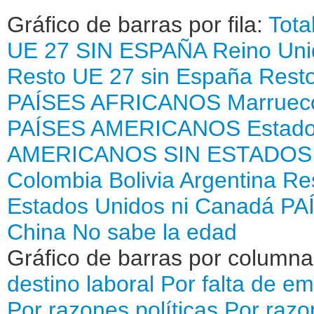
Gráfico de barras por fila:
Tota
UE 27 SIN ESPAÑA
Reino Uni
Resto UE 27 sin España
Resto
PAÍSES AFRICANOS
Marruec
PAÍSES AMERICANOS
Estad
AMERICANOS SIN ESTADOS
Colombia
Bolivia
Argentina
Re
Estados Unidos ni Canadá
PA
China
No sabe la edad
Gráfico de barras por column
destino laboral
Por falta de e
Por razones políticas
Por razo