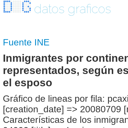
datos graficos
Fuente INE
Inmigrantes por contine
representados, según es
el esposo
Gráfico de lineas por fila: pcaxis Object ( [axis_version] => [creation_date] => 20080709 [note] => [subject_area] => Características de los inmigrantes [subject_code] => 04 [matrix] => 04002 [title] => Inmigrantes por continentes y países más representados, según estado civil y convivencia con el esposo [description] => [contents] => Inmigrantes [units] => inmigrantes [stub] => Array ( [0] => origen del inmigrante ) [heading] => Array ( [0] => estado civil y convivencia con esposo/a ) [prestext] => [values] => Array ( [:www.ine.es tel: " "+34 91 5839100 "; VALUES("origen del inmigrante] => Array ( [0] => Total [1] => PAÍSES EUROPEOS SIN ESPAÑA [2] => UE 27 SIN ESPAÑA [3] => Reino Unido [4] => Alemania [5] => Rumanía y Bulgaria [6] => Resto UE 27 sin España [7] => Resto países europeos sin España [8] => PAÍSES AFRICANOS [9] => Marruecos [10] => Resto de países africanos [11] => PAÍSES AMERICANOS [12] => Estados Unidos y Canadá [13] => PAÍSES AMERICANOS SIN ESTADOS UNIDOS NI CANADÁ [14] => Ecuador [15] => Colombia [16] => Bolivia [17] => Argentina [18] => Resto de países americanos sin Estados Unidos ni Canadá [19] => PAÍSES ASIÁTICOS Y DE OCEANÍA [20] => China [21] => Resto de países asiáticos y de Oceanía ) [estado civil y convivencia con esposo/a] => Array ( [0] => Total [1] => Casado y convive con su esposo/a. [2] => Casado y no convive con su esposo/a y en la vivienda no tiene otra pareja. [3] => Casado y no convive con su esposo/a pero en la vivienda tiene otra pareja. [4] => Soltero y en la vivienda no tiene pareja. [5] => Soltero y en la vivienda tiene pareja. [6] => Viudo y en la vivienda no tiene pareja. [7] => Viudo y en la vivienda tiene pareja. [8] => Separado y en la vivienda no tiene pareja. [9] => Separado y en la vivienda vive con su pareja. [10] => Divorciado y en la vivienda no tiene pareja. [11] => Divorciado y en la vivienda tiene pareja. ) ) [codes] => Array ( ) [map] => Array ( ) [decimals] => 0 [showdecimals] => 0 [source] => Instituto Nacional de Estadística [contact] => INE Difusión. Internet: www.ine.es/infoine [copyright] => YES [infofile] => [data] => Array ( [0] => Array ( [0] => [1] => [2] => [3] => [4] => [