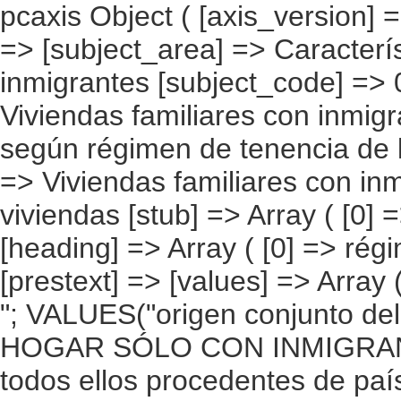
pcaxis Object ( [axis_version] => [creation_date] => 20080709 [note] => [subject_area] => Características de las viviendas de los inmigrantes [subject_code] => 01 [matrix] => 01003 [title] => Viviendas familiares con inmigrantes por origen conjunto del hogar, según régimen de tenencia de la vivienda [description] => [contents] => Viviendas familiares con inmigrantes residentes [units] => viviendas [stub] => Array ( [0] => origen conjunto del hogar ) [heading] => Array ( [0] => régimen de tenencia de la vivienda ) [prestext] => [values] => Array ( [:www.ine.es tel: " "+34 91 5839100 "; VALUES("origen conjunto del hogar] => Array ( [0] => Total [1] => HOGAR SÓLO CON INMIGRANTES [2] => Hogar con inmigrantes, todos ellos procedentes de países europeos [3] => Hogar con inmigrantes, todos ellos procedentes de países africanos [4] => Hogar con inmigrantes, todos ellos procedentes de americanos [5] => Hogar con inmigrantes, todos ellos procedentes de países asiáticos o de Oceanía [6] => Hogar con inmigrantes, todos ellos procedentes de alguna combinación de las agrupaciones de países anteriores [7] => HOGAR DE ESPAÑOLES E INMIGRANTES [8] => Hogar de españoles e inmigrantes procedentes de países europeos [9] => Hogar de españoles e inmigrantes procedentes de países africanos [10] => Hogar de españoles e inmigrantes procedentes de países americanos [11] => Hogar de españoles e inmigrantes procedentes de países asiáticos o de Oceanía [12] => Hogar de españoles e inmigrantes procedentes de alguna combinación de las agrupaciones de países anteriores ) [régimen de tenencia de la vivienda] => Array ( [0] => TOTAL [1] => De su propiedad [2] => Alquilada [3] => Cedida [4] => Otras situaciones ) ) [codes] => Array ( ) [map] => Array ( ) [decimals] => 0 [showdecimals] => 0 [source] => Instituto Nacional de Estadística [contact] 