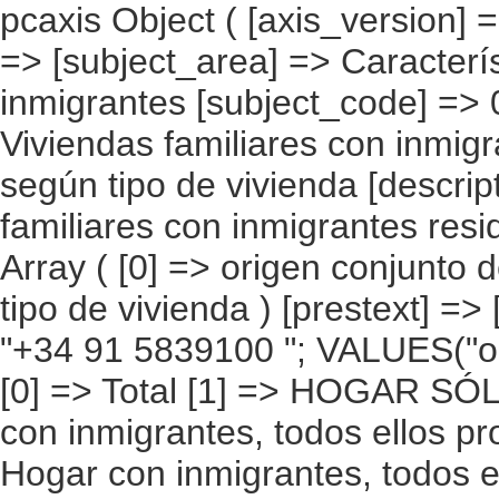
pcaxis Object ( [axis_version] => [creation_date] => 20080709 [note] => [subject_area] => Características de las viviendas de los inmigrantes [subject_code] => 01 [matrix] => 01001 [title] => Viviendas familiares con inmigrantes por origen conjunto del hogar, según tipo de vivienda [description] => [contents] => Viviendas familiares con inmigrantes residentes [units] => viviendas [stub] => Array ( [0] => origen conjunto del hogar ) [heading] => Array ( [0] => tipo de vivienda ) [prestext] => [values] => Array ( [:www.ine.es tel: " "+34 91 5839100 "; VALUES("origen conjunto del hogar] => Array ( [0] => Total [1] => HOGAR SÓLO CON INMIGRANTES [2] => Hogar con inmigrantes, todos ellos procedentes de países europeos [3] => Hogar con inmigrantes, todos ellos procedentes de países africanos [4] => Hogar con inmigrantes, todos ellos procedentes de americanos [5] => Hogar con inmigrantes, todos ellos procedentes de países asiáticos o de Oceanía [6] => Hogar con inmigrantes, todos ellos procedentes de alguna combinación de las agrupaciones de países anteriores [7] => HOGAR DE ESPAÑOLES E INMIGRANTES [8] => Hogar de españoles e inmigrantes procedentes de países europeos [9] => Hogar de españoles e inmigrantes procedentes de países africanos [10] => Hogar de españoles e inmigrantes procedentes de países americanos [11] => Hogar de españoles e inmigrantes procedentes de países asiáticos o de Oceanía [12] => Hogar de españoles e inmigrantes procedentes de alguna combinación de las agrupaciones de países anteriores ) [tipo de vivienda] => Array ( [0] => Total [1] => Vivienda unifamiliar [2] => Piso o apartamento [3] => Otro tipo de vivienda ) ) [codes] => Array ( ) [map] => Array ( ) [decimals] => 0 [showdecimals] => 0 [source] => Instituto Nacional de Estadística [contact] => INE Difusión. Internet: www.in