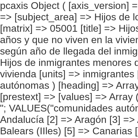
pcaxis Object ( [axis_version] => [creation_date] => 20080709 [note] => [subject_area] => Hijos de los inmigrantes [subject_code] => 05 [matrix] => 05001 [title] => Hijos de inmigrantes menores de 16 años y que no viven en la vivienda, por comunidad autónoma, según año de llegada del inmigrante [description] => [contents] => Hijos de inmigrantes menores de 16 años y que no viven en la vivienda [units] => inmigrantes [stub] => Array ( [0] => comunidades autónomas ) [heading] => Array ( [0] => año de llegada a España ) [prestext] => [values] => Array ( [:www.ine.es tel: " "+34 91 5839100 "; VALUES("comunidades autónomas] => Array ( [0] => Total [1] => Andalucía [2] => Aragón [3] => Asturias (Principado de) [4] => Balears (IIles) [5] => Canarias [6] => Cantabria [7] => Castilla y León [8] => Castilla-La Mancha [9] => Catalunya [10] => Comunitat Valenciana [11] => Extremadura [12] => Galicia [13] => Madrid (Comunidad de) [14] => Murcia(Región de) [15] => Navarra(Comunidad Foral de) [16] => País Vasco [17] => Rioja (La) [18] => Ceuta [19] => Melilla ) [año de llegada a España ] => Array ( [0] => Total [1] => Entre 2.002 y 2.007 [2] => Entre 1.997 y 2.001 [3] => Entre 1.992 y 1.996 [4] => Entre 1.987 y 1.991 [5] => 1.986 y anteriores [6] => No sabe ) ) [codes] => Array ( [comunidades autónomas] => "CA00","CA01","CA02","CA03","CA04","CA05", "CA06","CA07","CA08","CA09","CA10","CA11","CA12","CA13","CA14","CA15", "CA16","CA17","CA18","CA19" ) [map] => Array ( [comunidades autónomas] => "spain_regions_img_ind" ) [decimals] => 0 [showdecimals] => 0 [source] => Instituto Nacional de Estadística [contact] => INE Difusión. Internet: www.ine.es/infoine [copyright] => YES [infofile] => [data] => Array ( [0] => Array ( [0] => [1] => [2] => [3] => [4] => 758