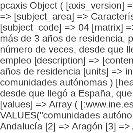
pcaxis Object ( [axis_version] => [creation_date] => 20080709 [note] => [subject_area] => Características de los inmigrantes [subject_code] => 04 [matrix] => 04029 [title] => Inmigrantes con más de 3 años de residencia, por comunidad autónoma, según el número de veces, desde que llegó a España, que ha estado sin empleo [description] => [contents] => Inmigrantes con más de 3 años de residencia [units] => inmigrantes [stub] => Array ( [0] => comunidades autónomas ) [heading] => Array ( [0] => nº de veces, desde que llegó a España, que ha estado sin empleo ) [prestext] => [values] => Array ( [:www.ine.es tel: " "+34 91 5839100 "; VALUES("comunidades autónomas] => Array ( [0] => Total [1] => Andalucía [2] => Aragón [3] => Asturias (Principado de) [4] => Balears (IIles) [5] => Canarias [6] => Cantabria [7] => Castilla y León [8] => Castilla-La Mancha [9] => Catalunya [10] => Comunitat Valenciana [11] => Extremadura [12] => Galicia [13] => Madrid (Comunidad de) [14] => Murcia(Región de) [15] => Navarra(Comunidad Foral de) [16] => País Vasco [17] => Rioja (La) [18] => Ceuta [19] => Melilla ) [nº de veces, desde que llegó a España, que ha estado sin empleo ] => Array ( [0] => Total [1] => Una [2] => Dos [3] => De tres a cinco [4] => De seis a diez [5] => Más de diez [6] => No sabe ) ) [codes] => Array ( [comunidades autónomas] => "CA00","CA01","CA02","CA03","CA04","CA05", "CA06","CA07","CA08","CA09","CA10","CA11","CA12","CA13","CA14","CA15", "CA16","CA17","CA18","CA19" ) [map] => Array ( [comunidades autónomas] => "spain_regions_img_ind" ) [decimals] => 0 [showdecimals] => 0 [source] => Instituto Nacional de Estadística [contact] => INE Difusión. Internet: www.ine.es/infoine [copyright] => YES [infofile] => [data] => Array ( [0] => Array ( [0] => [1] => [2] => [3] =