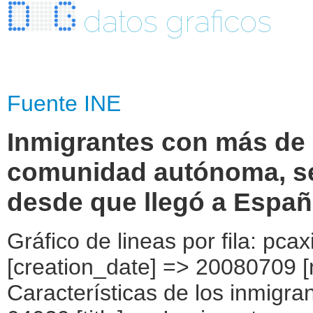
datos graficos
Fuente INE
Inmigrantes con más de 
comunidad autónoma, se
desde que llegó a Españ
Gráfico de lineas por fila: pcaxis Object ( [axis_version] => [creation_date] => 20080709 [note] => [subject_area] => Características de los inmigrantes [subject_code] => 04 [matrix] => 04029 [title] => Inmigrantes con más de 3 años de residencia, por comunidad autónoma, según el número de veces, desde que llegó a España, que ha estado sin empleo [description] => [contents] => Inmigrantes con más de 3 años de residencia [units] => inmigrantes [stub] => Array ( [0] => comunidades autónomas ) [heading] => Array ( [0] => nº de veces, desde que llegó a España, que ha estado sin empleo ) [prestext] => [values] => Array ( [:www.ine.es tel: " "+34 91 5839100 "; VALUES("comunidades autónomas] => Array ( [0] => Total [1] => Andalucía [2] => Aragón [3] => Asturias (Principado de) [4] => Balears (IIles) [5] => Canarias [6] => Cantabria [7] => Castilla y León [8] => Castilla-La Mancha [9] => Catalunya [10] => Comunitat Valenciana [11] => Extremadura [12] => Galicia [13] => Madrid (Comunidad de) [14] => Murcia(Región de) [15] => Navarra(Comunidad Foral de) [16] => País Vasco [17] => Rioja (La) [18] => Ceuta [19] => Melilla ) [nº de veces, desde que llegó a España, que ha estado sin empleo ] => Array ( [0] => Total [1] => Una [2] => Dos [3] => De tres a cinco [4] => De seis a diez [5] => Más de diez [6] => No sabe ) ) [codes] => Array ( [comunidades autónomas] => "CA00","CA01","CA02","CA03","CA04","CA05", "CA06","CA07","CA08","CA09","CA10","CA11","CA12","CA13","CA14","CA15", "CA16","CA17","CA18","CA19" ) [map] => Array ( [comunidades autónomas] => "spain_regions_img_ind" ) [decimals] => 0 [showdecimals] => 0 [source] => Instituto Nacional de Estadística [contact] => INE Difusión. Internet: www.ine.es/infoine [copyright] => YES [infofile] => [data] => Array ( [0] => Array ( [0] => [1] => [2] => [3] => 1961966 [4] => [5] => [6] => 1156408 [7] => [8] => [9] => [10] => 333576 [11] => [12] => [13] => [14] => 306430 [15] => [16] => [17] => [18] => [19] => 45779 [20] => [21] => [22] => [23] => [24] => 40255 [25] => [26] => [27] => [28] => [29] => 79518 