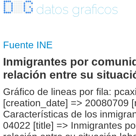
datos graficos
Fuente INE
Inmigrantes por comuni
relación entre su situació
Gráfico de lineas por fila: pcaxis Object ( [axis_version] => [creation_date] => 20080709 [note] => [subject_area] => Características de los inmigrantes [subject_code] => 04 [matrix] => 04022 [title] => Inmigrantes por comunidad autónoma, según relación entre su situación laboral actual e inicial [description] => [contents] => Inmigrantes [units] => inmigrantes [stub] => Array ( [0] => comunidades autónomas ) [heading] => Array ( [0] => tiempo de residencia y relación entre situación laboral actual e inicial ) [prestext] => [values] => Array ( [:www.ine.es tel: " "+34 91 5839100 "; VALUES("comunidades autónomas] => Array ( [0] => Total [1] => Andalucía [2] => Aragón [3] => Asturias (Principado de) [4] => Balears (IIles) [5] => Canarias [6] => Cantabria [7] => Castilla y León [8] => Castilla-La Mancha [9] => Catalunya [10] => Comunitat Valenciana [11] => Extremadura [12] => Galicia [13] => Madrid (Comunidad de) [14] => Murcia(Región de) [15] => Navarra(Comunidad Foral de) [16] => País Vasco [17] => Rioja (La) [18] => Ceuta [19] => Melilla ) [tiempo de residencia y relación entre situación laboral actual e inicial] => Array ( [0] => Total [1] => Inmigrantes que no tienen más de tres años de residencia en España [2] => Inmigrantes, con más de tres años de residencia, que actualmente tienen un empleo distinto a su primer trabajo al venir a España pero que están en igual sector se actividad [3] => Inmigrantes, con más de tres años de residencia, que actualmente tienen un empleo distinto a su primer trabajo al venir a España pero que están en distinto sector de actividad [4] => Inmigrantes, con más de tres años de residencia, que actualmente tienen el mismo empleo que su primer trabajo al venir a España [5] => Inmigrantes, con más de tres años de residencia, que actualmente no trabajan pero que han tenido trabajo al venir a España [6] => Inmigrantes, con más de tres años de residencia, que actualmente no trabajan ni han trabajado al venir a España ) ) [codes] => Array ( [comunidades autónomas] => "CA00","CA01","CA02","CA03","CA04","CA05", "CA06","CA07","CA08","CA09","CA10","CA11","CA12","CA13","CA14","CA15", "CA16","CA17","CA18","CA19" ) [map] => Array ( [comunidades autónomas] => "spain_regions_img_ind" ) [decimals] => 0 [showdecimals] => 0 [source] => Instituto Nacional de Estadística [conta