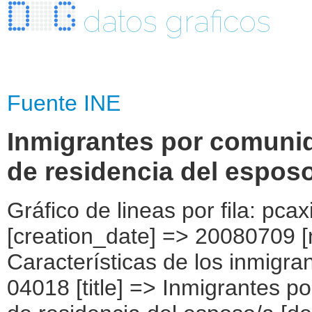
datos graficos
Fuente INE
Inmigrantes por comuni
de residencia del espos
Gráfico de lineas por fila: pcaxis Object ( [axis_version] => [creation_date] => 20080709 [note] => [subject_area] => Características de los inmigrantes [subject_code] => 04 [matrix] => 04018 [title] => Inmigrantes por comunidad autónoma, según lugar de residencia del esposo/a [description] => [contents] => Inmigrantes [units] => inmigrantes [stub] => Array ( [0] => comunidades autónomas ) [heading] => Array ( [0] => lugar de residencia del esposo/a o pareja ) [prestext] => [values] => Array ( [:www.ine.es tel: " "+34 91 5839100 "; VALUES("comunidades autónomas] => Array ( [0] => Total [1] => Andalucía [2] => Aragón [3] => Asturias (Principado de) [4] => Balears (IIles) [5] => Canarias [6] => Cantabria [7] => Castilla y León [8] => Castilla-La Mancha [9] => Catalunya [10] => Comunitat Valenciana [11] => Extremadura [12] => Galicia [13] => Madrid (Comunidad de) [14] => Murcia(Región de) [15] => Navarra(Comunidad Foral de) [16] => País Vasco [17] => Rioja (La) [18] => Ceuta [19] => Melilla ) [lugar de residencia del esposo/a o pareja] => Array ( [0] => Total [1] => Mismo domicilio [2] => Mismo municipio [3] => Misma región [4] => Mismo país [5] => En España [6] => Otro país [7] => No tenía esposo/a [8] => No sabe ) ) [codes] => Array ( [comunidades autónomas] => "CA00","CA01","CA02","CA03","CA04","CA05", "CA06","CA07","CA08","CA09","CA10","CA11","CA12","CA13","CA14","CA15", "CA16","CA17","CA18","CA19" ) [map] => Array ( [comunidades autónomas] => "spain_regions_img_ind" ) [decimals] => 0 [showdecimals] => 0 [source] => Instituto Nacional de Estadística [contact] => INE Difusión. Internet: www.ine.es/infoine [copyright] => YES [infofile] => [data] => Array ( [0] => Array ( [0] => [1] => [2] => [3] => 4526522 [4] => [5] => [6] => 1466861 [7] => [8] => [9] => [10] => 114756 [11] => [12] => [13] => [14] => [15] => 21059 [16] => [17] => [18] => [19] => [20] => 42536 [21] => [22] => [23] => [24] => 264570 [25] => [26] => [27] => [28] => [29] => 45332 [30] => [31] => [32] => 2558099 [33] => [34] => [35] =>