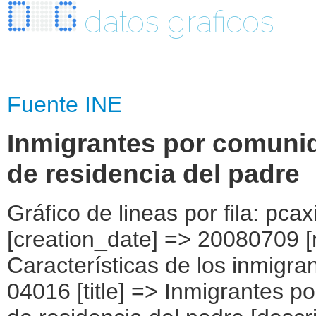
datos graficos
Fuente INE
Inmigrantes por comuni
de residencia del padre
Gráfico de lineas por fila: pcaxis Object ( [axis_version] => [creation_date] => 20080709 [note] => [subject_area] => Características de los inmigrantes [subject_code] => 04 [matrix] => 04016 [title] => Inmigrantes por comunidad autónoma, según lugar de residencia del padre [description] => [contents] => Inmigrantes [units] => inmigrantes [stub] => Array ( [0] => comunidades autónomas ) [heading] => Array ( [0] => lugar de residencia del padre ) [prestext] => [values] => Array ( [:www.ine.es tel: " "+34 91 5839100 "; VALUES("comunidades autónomas] => Array ( [0] => Total [1] => Andalucía [2] => Aragón [3] => Asturias (Principado de) [4] => Balears (IIles) [5] => Canarias [6] => Cantabria [7] => Castilla y León [8] => Castilla-La Mancha [9] => Catalunya [10] => Comunitat Valenciana [11] => Extremadura [12] => Galicia [13] => Madrid (Comunidad de) [14] => Murcia(Región de) [15] => Navarra(Comunidad Foral de) [16] => País Vasco [17] => Rioja (La) [18] => Ceuta [19] => Melilla ) [lugar de residencia del padre] => Array ( [0] => Total [1] => Mismo domicilio [2] => Mismo municipio [3] => Misma región [4] => Mismo país [5] => En España [6] => Otro país [7] => No tenía padre [8] => No sabe ) ) [codes] => Array ( [comunidades autónomas] => "CA00","CA01","CA02","CA03","CA04","CA05", "CA06","CA07","CA08","CA09","CA10","CA11","CA12","CA13","CA14","CA15", "CA16","CA17","CA18","CA19" ) [map] => Array ( [comunidades autónomas] => "spain_regions_img_ind" ) [decimals] => 0 [showdecimals] => 0 [source] => Instituto Nacional de Estadística [contact] => INE Difusión. Internet: www.ine.es/infoine [copyright] => YES [infofile] => [data] => Array ( [0] => Array ( [0] => [1] => [2] => [3] => 4526522 [4] => [5] => [6] => 1751816 [7] => [8] => [9] => [10] => 659988 [11] => [12] => [13] => [14] => 196093 [15] => [16] => [17] => [18] => 287234 [19] => [20] => [21] => [22] => 195985 [23] => [24] => [25] => [26] => 223292 [27] => [28] => [29] => 1173310 [30] => [31] => [32] => [33] => [34] => 38804 ) [1] => Array ( [0] => [1] =