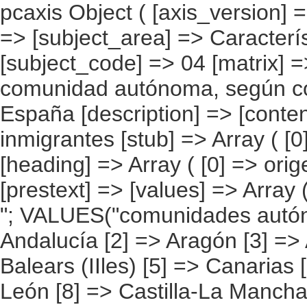
pcaxis Object ( [axis_version] => [creation_date] => 20080709 [note] => [subject_area] => Características de los inmigrantes [subject_code] => 04 [matrix] => 04012 [title] => Inmigrantes por comunidad autónoma, según continente de origen de la migración a España [description] => [contents] => Inmigrantes [units] => inmigrantes [stub] => Array ( [0] => comunidades autónomas ) [heading] => Array ( [0] => origen de la migración a España ) [prestext] => [values] => Array ( [:www.ine.es tel: " "+34 91 5839100 "; VALUES("comunidades autónomas] => Array ( [0] => Total [1] => Andalucía [2] => Aragón [3] => Asturias (Principado de) [4] => Balears (IIles) [5] => Canarias [6] => Cantabria [7] => Castilla y León [8] => Castilla-La Mancha [9] => Catalunya [10] => Comunitat Valenciana [11] => Extremadura [12] => Galicia [13] => Madrid (Comunidad de) [14] => Murcia(Región de) [15] => Navarra(Comunidad Foral de) [16] => País Vasco [17] => Rioja (La) [18] => Ceuta [19] => Melilla ) [origen de la migración a España] => Array ( [0] => Total [1] => Su país de nacimiento [2] => Países de Europa [3] => Países de África [4] => Países de América [5] => Países de Asia y Oceanía [6] => Desconocido ) ) [codes] => Array ( [comunidades autónomas] => "CA00","CA01","CA02","CA03","CA04","CA05", "CA06","CA07","CA08","CA09","CA10","CA11","CA12","CA13","CA14","CA15", "CA16","CA17","CA18","CA19" ) [map] => Array ( [comunidades autónomas] => "spain_regions_img_ind" ) [decimals] => 0 [showdecimals] => 0 [source] => Instituto Nacional de Estadística [contact] => INE Difusión. Internet: www.ine.es/infoine [copyright] => YES [infofile] => [data] => Array ( [0] => Array ( [0] => [1] => [2] => [3] => 4526522 [4] => [5] => [6] => 3886293 [7] => [8] => [9] => [10] =>