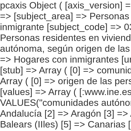
pcaxis Object ( [axis_version] => [creation_date] => 20080709 [note] => [subject_area] => Personas que viven en la vivienda con el inmigrante [subject_code] => 03 [matrix] => 03003 [title] => Personas residentes en viviendas con inmigrantes por comunidad autónoma, según origen de las personas [description] => [contents] => Hogares con inmigrantes [units] => personas en las viviendas [stub] => Array ( [0] => comunidades autónomas ) [heading] => Array ( [0] => origen de las personas en las viviendas ) [prestext] => [values] => Array ( [:www.ine.es tel: " "+34 91 5839100 "; VALUES("comunidades autónomas] => Array ( [0] => Total [1] => Andalucía [2] => Aragón [3] => Asturias (Principado de) [4] => Balears (IIles) [5] => Canarias [6] => Cantabria [7] => Castilla y León [8] => Castilla-La Mancha [9] => Catalunya [10] => Comunitat Valenciana [11] => Extremadura [12] => Galicia [13] => Madrid (Comunidad de) [14] => Murcia(Región de) [15] => Navarra(Comunidad Foral de) [16] => País Vasco [17] => Rioja (La) [18] => Ceuta [19] => Melilla ) [origen de las personas en las viviendas] => Array ( [0] => Total [1] => España [2] => Países de Europa sin España [3] => Países de África [4] => Países de América [5] => Países de Asia y Oceanía [6] => Desconocido ) ) [codes] => Array ( [comunidades autónomas] => "CA00","CA01","CA02","CA03","CA04","CA05", "CA06","CA07","CA08","CA09","CA10","CA11","CA12","CA13","CA14","CA15", "CA16","CA17","CA18","CA19" ) [map] => Array ( [comunidades autónomas] => "spain_regions_img_ind" ) [decimals] => 0 [showdecimals] => 0 [source] => Instituto Nacional de Estadística [contact] => INE Difusión. Internet: www.ine.es/infoine [copyright] => YES [infofile] => [data] => Array ( [0] => Array ( [0] => [1] => [2] => [3] => 7335090 [4] => [5] => [6] => 212