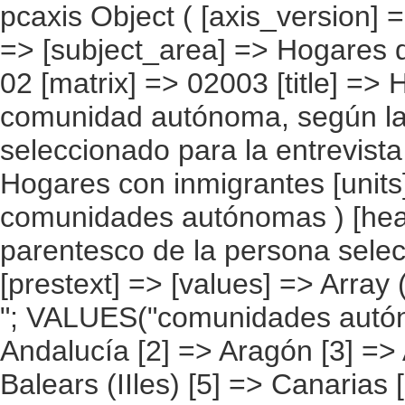
pcaxis Object ( [axis_version] => [creation_date] => 20080709 [note] => [subject_area] => Hogares de los inmigrantes [subject_code] => 02 [matrix] => 02003 [title] => Hogares con inmigrantes por comunidad autónoma, según lazos de parentesco con el inmigrante seleccionado para la entrevista [description] => [contents] => Hogares con inmigrantes [units] => hogares [stub] => Array ( [0] => comunidades autónomas ) [heading] => Array ( [0] => lazos de parentesco de la persona seleccionada con las personas del hogar ) [prestext] => [values] => Array ( [:www.ine.es tel: " "+34 91 5839100 "; VALUES("comunidades autónomas] => Array ( [0] => Total [1] => Andalucía [2] => Aragón [3] => Asturias (Principado de) [4] => Balears (IIles) [5] => Canarias [6] => Cantabria [7] => Castilla y León [8] => Castilla-La Mancha [9] => Catalunya [10] => Comunitat Valenciana [11] => Extremadura [12] => Galicia [13] => Madrid (Comunidad de) [14] => Murcia(Región de) [15] => Navarra(Comunidad Foral de) [16] => País Vasco [17] => Rioja (La) [18] => Ceuta [19] => Melilla ) [lazos de parentesco de la persona seleccionada con las personas del hogar] => Array ( [0] => Total [1] => Sin pareja ni hijos [2] => Sin pareja pero con hijos [3] => Con pareja pero sin hijos [4] => Con pareja y con hijos ) ) [codes] => Array ( [comunidades autónomas] => "CA00","CA01","CA02","CA03","CA04","CA05", "CA06","CA07","CA08","CA09","CA10","CA11","CA12","CA13","CA14","CA15", "CA16","CA17","CA18","CA19" ) [map] => Array ( [comunidades autónomas] => "spain_regions_img_ind" ) [decimals] => 0 [showdecimals] => 0 [source] => Instituto Nacional de Estadística [contact] => INE Difusión. Internet: www.ine.es/infoine [copyright] => YES [infofile] => [data] => Array ( [0] => Array ( [0] => [1] => [2] => [3] => 2158694 [4]