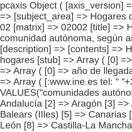
pcaxis Object ( [axis_version] => [creation_date] => 20080709 [note] => [subject_area] => Hogares de los inmigrantes [subject_code] => 02 [matrix] => 02002 [title] => Hogares con inmigrantes por comunidad autónoma, según año de llegada del pionero [description] => [contents] => Hogares con inmigrantes [units] => hogares [stub] => Array ( [0] => comunidades autónomas ) [heading] => Array ( [0] => año de llegada del pionero ) [prestext] => [values] => Array ( [:www.ine.es tel: " "+34 91 5839100 "; VALUES("comunidades autónomas] => Array ( [0] => Total [1] => Andalucía [2] => Aragón [3] => Asturias (Principado de) [4] => Balears (IIles) [5] => Canarias [6] => Cantabria [7] => Castilla y León [8] => Castilla-La Mancha [9] => Catalunya [10] => Comunitat Valenciana [11] => Extremadura [12] => Galicia [13] => Madrid (Comunidad de) [14] => Murcia(Región de) [15] => Navarra(Comunidad Foral de) [16] => País Vasco [17] => Rioja (La) [18] => Ceuta [19] => Melilla ) [año de llegada del pionero] => Array ( [0] => Total [1] => 2005 y posteriores [2] => 2.002 a 2.004 [3] => 1.996 a 2.001 [4] => 1.991 a 1.995 [5] => 1.990 y anteriores [6] => No sabe ) ) [codes] => Array ( [comunidades autónomas] => "CA00","CA01","CA02","CA03","CA04","CA05", "CA06","CA07","CA08","CA09","CA10","CA11","CA12","CA13","CA14","CA15", "CA16","CA17","CA18","CA19" ) [map] => Array ( [comunidades autónomas] => "spain_regions_img_ind" ) [decimals] => 0 [showdecimals] => 0 [source] => Instituto Nacional de Estadística [contact] => INE Difusión. Internet: www.ine.es/infoine [copyright] => YES [infofile] => [data] => Array ( [0] => Array ( [0] => [1] => [2] => [3] => 2158694 [4] => [5] => [6] => [7] => 141547 [8] => [9] => [10] => [11] => 443322 [12] => [13] => [14