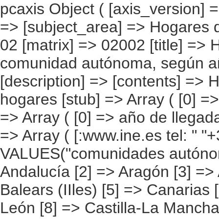
pcaxis Object ( [axis_version] => [creation_date] => 20080709 [note] => [subject_area] => Hogares de los inmigrantes [subject_code] => 02 [matrix] => 02002 [title] => Hogares con inmigrantes por comunidad autónoma, según año de llegada del pionero [description] => [contents] => Hogares con inmigrantes [units] => hogares [stub] => Array ( [0] => comunidades autónomas ) [heading] => Array ( [0] => año de llegada del pionero ) [prestext] => [values] => Array ( [:www.ine.es tel: " "+34 91 5839100 "; VALUES("comunidades autónomas] => Array ( [0] => Total [1] => Andalucía [2] => Aragón [3] => Asturias (Principado de) [4] => Balears (IIles) [5] => Canarias [6] => Cantabria [7] => Castilla y León [8] => Castilla-La Mancha [9] => Catalunya [10] => Comunitat Valenciana [11] => Extremadura [12] => Galicia [13] => Madrid (Comunidad de) [14] => Murcia(Región de) [15] => Navarra(Comunidad Foral de) [16] => País Vasco [17] => Rioja (La) [18] => Ceuta [19] => Melilla ) [año de llegada del pionero] => Array ( [0] => Total [1] => 2005 y posteriores [2] => 2.002 a 2.004 [3] => 1.996 a 2.001 [4] => 1.991 a 1.995 [5] => 1.990 y anteriores [6] => No sabe ) ) [codes] => Array ( [comunidades autónomas] => "CA00","CA01","CA02","CA03","CA04","CA05", "CA06","CA07","CA08","CA09","CA10","CA11","CA12","CA13","CA14","CA15", "CA16","CA17","CA18","CA19" ) [map] => Array ( [comunidades autónomas] => "spain_regions_img_ind" ) [decimals] => 0 [showdecimals] => 0 [source] => Instituto Nacional de Estadística [contact] => INE Difusión. Internet: www.ine.es/infoine [copyright] => YES [infofile] => [data] => Array ( [0] => Array ( [0] => [1] => [2] => [3] => 2158694 [4] => [5] => [6] => [7] => 141547 [8] => [9] => [10] => [11] => 443322 [12] => [13] => [14