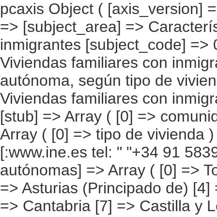
pcaxis Object ( [axis_version] => [creation_date] => 20080709 [note] => [subject_area] => Características de las viviendas de los inmigrantes [subject_code] => 01 [matrix] => 01001 [title] => Viviendas familiares con inmigrantes residentes por comunidad autónoma, según tipo de vivienda [description] => [contents] => Viviendas familiares con inmigrantes residentes [units] => viviendas [stub] => Array ( [0] => comunidades autónomas ) [heading] => Array ( [0] => tipo de vivienda ) [prestext] => [values] => Array ( [:www.ine.es tel: " "+34 91 5839100 "; VALUES("comunidades autónomas] => Array ( [0] => Total [1] => Andalucía [2] => Aragón [3] => Asturias (Principado de) [4] => Balears (IIles) [5] => Canarias [6] => Cantabria [7] => Castilla y León [8] => Castilla-La Mancha [9] => Catalunya [10] => Comunitat Valenciana [11] => Extremadura [12] => Galicia [13] => Madrid (Comunidad de) [14] => Murcia(Región de) [15] => Navarra(Comunidad Foral de) [16] => País Vasco [17] => Rioja (La) [18] => Ceuta [19] => Melilla ) [tipo de vivienda] => Array ( [0] => Total [1] => Vivienda unifamiliar [2] => Piso o apartamento [3] => Otro tipo de vivienda ) ) [codes] => Array ( [comunidades autónomas] => "CA00","CA01","CA02","CA03","CA04","CA05", "CA06","CA07","CA08","CA09","CA10","CA11","CA12","CA13","CA14","CA15", "CA16","CA17","CA18","CA19" ) [map] => Array ( [comunidades autónomas] => "spain_regions_img_ind" ) [decimals] => 0 [showdecimals] => 0 [source] => Instituto Nacional de Estadística [contact] => INE Difusión. Internet: www.ine.es/infoine [copyright] => YES [infofile] => [data] => Array ( [0] => Array ( [0] => [1] => [2] => [3] => 2158694 [4] => [5] => [6] => [7] => 589846 [8] => [9] => [10] => 1557681 [11] => [12] => [13]