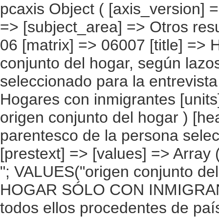
pcaxis Object ( [axis_version] => [creation_date] => 20080708 [note] => [subject_area] => Otros resultados nacionales [subject_code] => 06 [matrix] => 06007 [title] => Hogares con inmigrantes por origen conjunto del hogar, según lazos de parentesco del inmigrante seleccionado para la entrevista [description] => [contents] => Hogares con inmigrantes [units] => hogares [stub] => Array ( [0] => origen conjunto del hogar ) [heading] => Array ( [0] => lazos de parentesco de la persona seleccionada con las personas del hogar ) [prestext] => [values] => Array ( [:www.ine.es tel: " "+34 91 5839100 "; VALUES("origen conjunto del hogar] => Array ( [0] => Total [1] => HOGAR SÓLO CON INMIGRANTES [2] => Hogar con inmigrantes, todos ellos procedentes de países europeos [3] => Hogar con inmigrantes, todos ellos procedentes de países africanos [4] => Hogar con inmigrantes, todos ellos procedentes de americanos [5] => Hogar con inmigrantes, todos ellos procedentes de países asiáticos o de Oceanía [6] => Hogar con inmigrantes, todos ellos procedentes de alguna combinación de las agrupaciones de países anteriores [7] => HOGAR DE ESPAÑOLES E INMIGRANTES [8] => Hogar de españoles e inmigrantes procedentes de países europeos [9] => Hogar de españoles e inmigrantes procedentes de países africanos [10] => Hogar de españoles e inmigrantes procedentes de países americanos [11] => Hogar de españoles e inmigrantes procedentes de países asiáticos o de Oceanía [12] => Hogar de españoles e inmigrantes procedentes de alguna combinación de las agrupaciones de países anteriores ) [lazos de parentesco de la persona seleccionada con las personas del hogar] => Array ( [0] => Total [1] => Sin pareja ni hijos [2] => Sin pareja pero con hijos [3] => Con pareja pero sin hijos [4] => Con pareja y con hijos ) ) [codes] => Array ( ) [map] => Array ( ) [decimals] => 0 [showdecimals] =