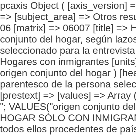
pcaxis Object ( [axis_version] => [creation_date] => 20080708 [note] => [subject_area] => Otros resultados nacionales [subject_code] => 06 [matrix] => 06007 [title] => Hogares con inmigrantes por origen conjunto del hogar, según lazos de parentesco del inmigrante seleccionado para la entrevista [description] => [contents] => Hogares con inmigrantes [units] => hogares [stub] => Array ( [0] => origen conjunto del hogar ) [heading] => Array ( [0] => lazos de parentesco de la persona seleccionada con las personas del hogar ) [prestext] => [values] => Array ( [:www.ine.es tel: " "+34 91 5839100 "; VALUES("origen conjunto del hogar] => Array ( [0] => Total [1] => HOGAR SÓLO CON INMIGRANTES [2] => Hogar con inmigrantes, todos ellos procedentes de países europeos [3] => Hogar con inmigrantes, todos ellos procedentes de países africanos [4] => Hogar con inmigrantes, todos ellos procedentes de americanos [5] => Hogar con inmigrantes, todos ellos procedentes de países asiáticos o de Oceanía [6] => Hogar con inmigrantes, todos ellos procedentes de alguna combinación de las agrupaciones de países anteriores [7] => HOGAR DE ESPAÑOLES E INMIGRANTES [8] => Hogar de españoles e inmigrantes procedentes de países europeos [9] => Hogar de españoles e inmigrantes procedentes de países africanos [10] => Hogar de españoles e inmigrantes procedentes de países americanos [11] => Hogar de españoles e inmigrantes procedentes de países asiáticos o de Oceanía [12] => Hogar de españoles e inmigrantes procedentes de alguna combinación de las agrupaciones de países anteriores ) [lazos de parentesco de la persona seleccionada con las personas del hogar] => Array ( [0] => Total [1] => Sin pareja ni hijos [2] => Sin pareja pero con hijos [3] => Con pareja pero sin hijos [4] => Con pareja y con hijos ) ) [codes] => Array ( ) [map] => Array ( ) [decimals] => 0 [showdecimals] =