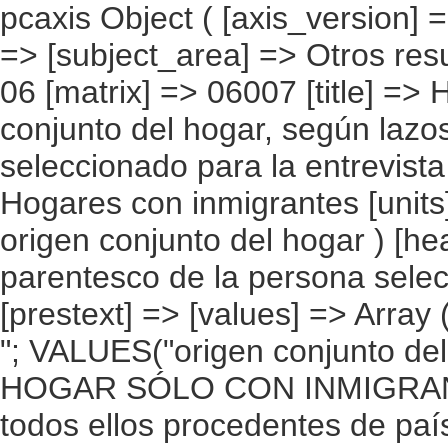
pcaxis Object ( [axis_version] => [creation_date] => 20080708 [note] => [subject_area] => Otros resultados nacionales [subject_code] => 06 [matrix] => 06007 [title] => Hogares con inmigrantes por origen conjunto del hogar, según lazos de parentesco del inmigrante seleccionado para la entrevista [description] => [contents] => Hogares con inmigrantes [units] => hogares [stub] => Array ( [0] => origen conjunto del hogar ) [heading] => Array ( [0] => lazos de parentesco de la persona seleccionada con las personas del hogar ) [prestext] => [values] => Array ( [:www.ine.es tel: " "+34 91 5839100 "; VALUES("origen conjunto del hogar] => Array ( [0] => Total [1] => HOGAR SÓLO CON INMIGRANTES [2] => Hogar con inmigrantes, todos ellos procedentes de países europeos [3] => Hogar con inmigrantes, todos ellos procedentes de países africanos [4] => Hogar con inmigrantes, todos ellos procedentes de americanos [5] => Hogar con inmigrantes, todos ellos procedentes de países asiáticos o de Oceanía [6] => Hogar con inmigrantes, todos ellos procedentes de alguna combinación de las agrupaciones de países anteriores [7] => HOGAR DE ESPAÑOLES E INMIGRANTES [8] => Hogar de españoles e inmigrantes procedentes de países europeos [9] => Hogar de españoles e inmigrantes procedentes de países africanos [10] => Hogar de españoles e inmigrantes procedentes de países americanos [11] => Hogar de españoles e inmigrantes procedentes de países asiáticos o de Oceanía [12] => Hogar de españoles e inmigrantes procedentes de alguna combinación de las agrupaciones de países anteriores ) [lazos de parentesco de la persona seleccionada con las personas del hogar] => Array ( [0] => Total [1] => Sin pareja ni hijos [2] => Sin pareja pero con hijos [3] => Con pareja pero sin hijos [4] => Con pareja y con hijos ) ) [codes] => Array ( ) [map] => Array ( ) [decimals] => 0 [showdecimals] =