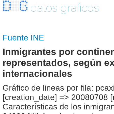
datos graficos
Fuente INE
Inmigrantes por contine
representados, según ex
internacionales
Gráfico de lineas por fila: pcaxis Object ( [axis_version] => [creation_date] => 20080708 [note] => [subject_area] => Características de los inmigrantes [subject_code] => 04 [matrix] => 04009 [title] => Inmigrantes por continentes y países más representados, según experiencia de migraciones internacionales [description] => [contents] => Inmigrantes [units] => inmigrantes [stub] => Array ( [0] => origen del inmigrante ) [heading] => Array ( [0] => número de países en los que ha vivido (*) ) [prestext] => [values] => Array ( [:www.ine.es tel: " "+34 91 5839100 "; VALUES("origen del inmigrante] => Array ( [0] => Total [1] => PAÍSES EUROPEOS SIN ESPAÑA [2] => UE 27 SIN ESPAÑA [3] => Reino Unido [4] => Alemania [5] => Rumanía y Bulgaria [6] => Resto UE 27 sin España [7] => Resto países europeos sin España [8] => PAÍSES AFRICANOS [9] => Marruecos [10] => Resto de países africanos [11] => PAÍSES AMERICANOS [12] => Estados Unidos y Canadá [13] => PAÍSES AMERICANOS SIN ESTADOS UNIDOS NI CANADÁ [14] => Ecuador [15] => Colombia [16] => Bolivia [17] => Argentina [18] => Resto de países americanos sin Estados Unidos ni Canadá [19] => PAÍSES ASIÁTICOS Y DE OCEANÍA [20] => China [21] => Resto de países asiáticos y de Oceanía ) [número de países en los que ha vivido (*)] => Array ( [0] => Total [1] => Dos [2] => Tres [3] => Cuatro [4] => Cinco [5] => Más de cinco ) ) [codes] => Array ( ) [map] => Array ( ) [decimals] => 0 [showdecimals] => 0 [source] => Instituto Nacional de Estadística [contact] => INE Difusión. Internet: www.ine.es/infoine [copyright] => YES [infofile] => [data] => Array ( [0] => Array ( [0] => [1] => [2] => [3] => [4] => [5] => [6] => [7] => [8] => [9] => [10] => [11] => [12] => [13] => 4526522 [14] => [15] => [16] => [17] => [18] => [19] => [20] => [21] => [22] => [23] => [24] => [25] => [26] => 3886293 [27] => [28] => [29] => [30] => [31] => [32] => [33] => [34] => [35] => [36] => [37] => [38] => [39] => [40] => 296343 [41] => 