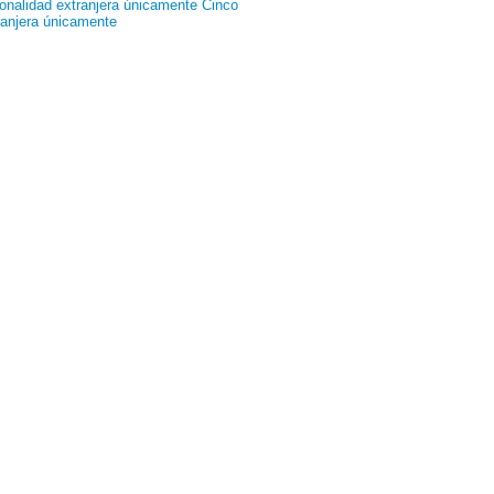
ionalidad extranjera únicamente
Cinco
ranjera únicamente