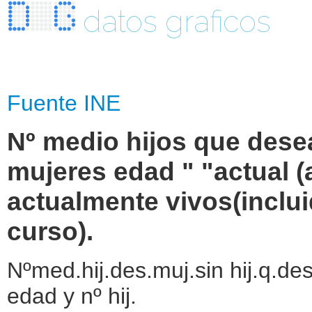
datos graficos
Fuente INE
Nº medio hijos que desea
mujeres edad " "actual 
actualmente vivos(inclu
curso).
Nºmed.hij.des.muj.sin hij.q.des.
edad y nº hij.