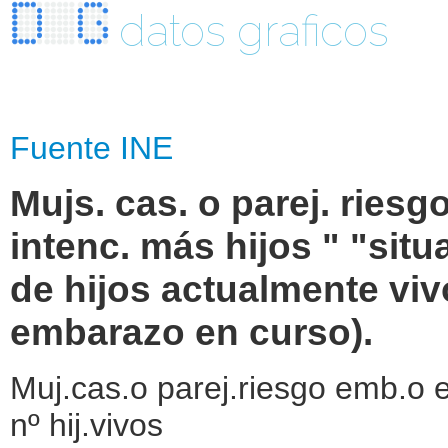
datos graficos
Fuente INE
Mujs. cas. o parej. riesg
intenc. más hijos " "sit
de hijos actualmente viv
embarazo en curso).
Muj.cas.o parej.riesgo emb.o e
nº hij.vivos