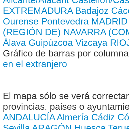
EXTREMADURA
Badajoz
Các
Ourense
Pontevedra
MADRID
(REGIÓN DE)
NAVARRA (CO
Álava
Guipúzcoa
Vizcaya
RIOJ
Gráfico de barras por column
en el extranjero
El mapa sólo se verá correctam
provincias, paises o ayuntamie
ANDALUCÍA
Almería
Cádiz
Có
Sevilla
ARAGÓN
Huesca
Teru