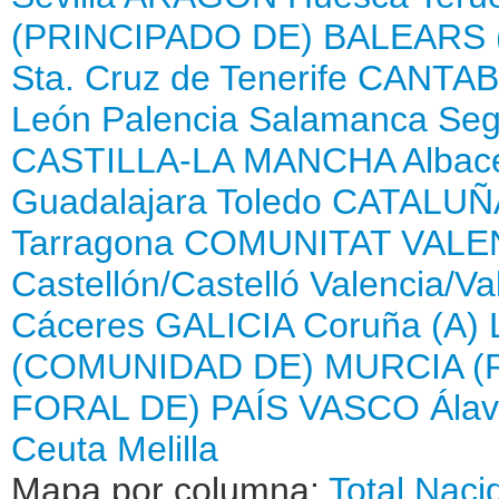
(PRINCIPADO DE)
BALEARS 
Sta. Cruz de Tenerife
CANTAB
León
Palencia
Salamanca
Seg
CASTILLA-LA MANCHA
Albac
Guadalajara
Toledo
CATALUÑ
Tarragona
COMUNITAT VALE
Castellón/Castelló
Valencia/Va
Cáceres
GALICIA
Coruña (A)
(COMUNIDAD DE)
MURCIA (
FORAL DE)
PAÍS VASCO
Ála
Ceuta
Melilla
Mapa por columna:
Total
Naci