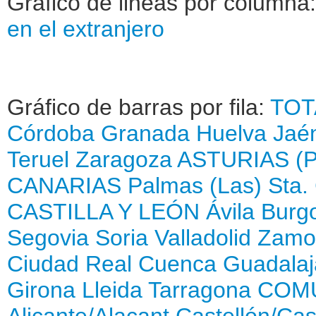
Gráfico de lineas por columna
en el extranjero
Gráfico de barras por fila:
TOT
Córdoba
Granada
Huelva
Jaé
Teruel
Zaragoza
ASTURIAS (
CANARIAS
Palmas (Las)
Sta.
CASTILLA Y LEÓN
Ávila
Burg
Segovia
Soria
Valladolid
Zamo
Ciudad Real
Cuenca
Guadalaj
Girona
Lleida
Tarragona
COMU
Alicante/Alacant
Castellón/Cas