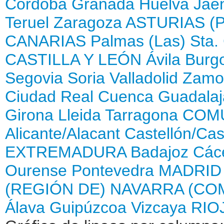
Córdoba
Granada
Huelva
Jaé
Teruel
Zaragoza
ASTURIAS (
CANARIAS
Palmas (Las)
Sta.
CASTILLA Y LEÓN
Ávila
Burg
Segovia
Soria
Valladolid
Zamo
Ciudad Real
Cuenca
Guadalaj
Girona
Lleida
Tarragona
COMU
Alicante/Alacant
Castellón/Cas
EXTREMADURA
Badajoz
Các
Ourense
Pontevedra
MADRID
(REGIÓN DE)
NAVARRA (CO
Álava
Guipúzcoa
Vizcaya
RIOJ