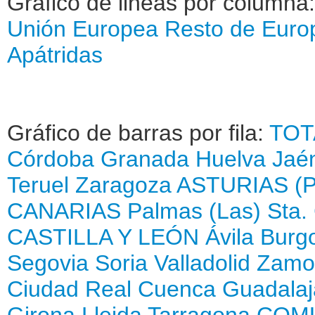
Gráfico de lineas por columna
Unión Europea
Resto de Euro
Apátridas
Gráfico de barras por fila:
TOT
Córdoba
Granada
Huelva
Jaé
Teruel
Zaragoza
ASTURIAS (
CANARIAS
Palmas (Las)
Sta.
CASTILLA Y LEÓN
Ávila
Burg
Segovia
Soria
Valladolid
Zamo
Ciudad Real
Cuenca
Guadalaj
Girona
Lleida
Tarragona
COMU