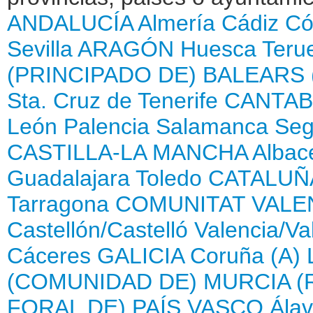
ANDALUCÍA
Almería
Cádiz
Có
Sevilla
ARAGÓN
Huesca
Teru
(PRINCIPADO DE)
BALEARS 
Sta. Cruz de Tenerife
CANTAB
León
Palencia
Salamanca
Seg
CASTILLA-LA MANCHA
Albac
Guadalajara
Toledo
CATALUÑ
Tarragona
COMUNITAT VALE
Castellón/Castelló
Valencia/Va
Cáceres
GALICIA
Coruña (A)
(COMUNIDAD DE)
MURCIA (
FORAL DE)
PAÍS VASCO
Ála