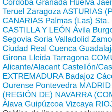
Córdoba
Granada
Huelva
Jaé
Teruel
Zaragoza
ASTURIAS (
CANARIAS
Palmas (Las)
Sta.
CASTILLA Y LEÓN
Ávila
Burg
Segovia
Soria
Valladolid
Zamo
Ciudad Real
Cuenca
Guadalaj
Girona
Lleida
Tarragona
COMU
Alicante/Alacant
Castellón/Cas
EXTREMADURA
Badajoz
Các
Ourense
Pontevedra
MADRID
(REGIÓN DE)
NAVARRA (CO
Álava
Guipúzcoa
Vizcaya
RIOJ