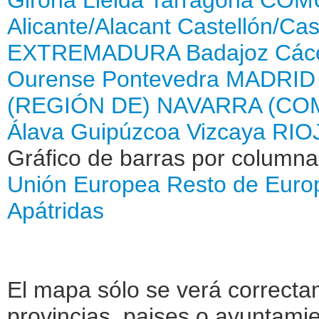
Alicante/Alacant
Castellón/Cas
EXTREMADURA
Badajoz
Các
Ourense
Pontevedra
MADRID
(REGIÓN DE)
NAVARRA (CO
Álava
Guipúzcoa
Vizcaya
RIOJ
Gráfico de barras por column
Unión Europea
Resto de Euro
Apátridas
El mapa sólo se verá correctam
provincias, paises o ayuntamie