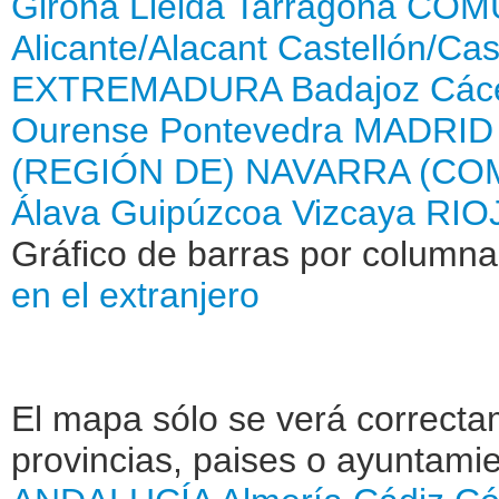
Girona
Lleida
Tarragona
COMU
Alicante/Alacant
Castellón/Cas
EXTREMADURA
Badajoz
Các
Ourense
Pontevedra
MADRID
(REGIÓN DE)
NAVARRA (CO
Álava
Guipúzcoa
Vizcaya
RIOJ
Gráfico de barras por column
en el extranjero
El mapa sólo se verá correctam
provincias, paises o ayuntamie