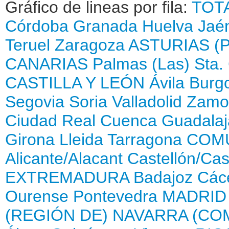
Gráfico de lineas por fila:
TOT
Córdoba
Granada
Huelva
Jaé
Teruel
Zaragoza
ASTURIAS (
CANARIAS
Palmas (Las)
Sta.
CASTILLA Y LEÓN
Ávila
Burg
Segovia
Soria
Valladolid
Zamo
Ciudad Real
Cuenca
Guadalaj
Girona
Lleida
Tarragona
COMU
Alicante/Alacant
Castellón/Cas
EXTREMADURA
Badajoz
Các
Ourense
Pontevedra
MADRID
(REGIÓN DE)
NAVARRA (CO