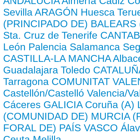
ANDALUCÍA
Almería
Cádiz
Có
Sevilla
ARAGÓN
Huesca
Teru
(PRINCIPADO DE)
BALEARS 
Sta. Cruz de Tenerife
CANTAB
León
Palencia
Salamanca
Seg
CASTILLA-LA MANCHA
Albac
Guadalajara
Toledo
CATALUÑ
Tarragona
COMUNITAT VALE
Castellón/Castelló
Valencia/Va
Cáceres
GALICIA
Coruña (A)
(COMUNIDAD DE)
MURCIA (
FORAL DE)
PAÍS VASCO
Ála
Ceuta
Melilla