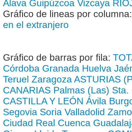
Álava
Guipúzcoa
Vizcaya
RIOJ
Gráfico de lineas por columna
en el extranjero
Gráfico de barras por fila:
TOT
Córdoba
Granada
Huelva
Jaé
Teruel
Zaragoza
ASTURIAS (
CANARIAS
Palmas (Las)
Sta.
CASTILLA Y LEÓN
Ávila
Burg
Segovia
Soria
Valladolid
Zamo
Ciudad Real
Cuenca
Guadalaj